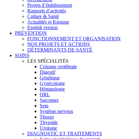
Projets d’établissement
Rapports d’activités
Culture & Santé
Actualités et Kiosque
English version
PRÉVENTION
FONCTIONNEMENT ET ORGANISATION
NOS PROJETS ET ACTIONS
DÉTERMINANTS DE SANTÉ
SOINS
LES SPÉCIALITÉS
Colonne vertébrale
Digestif
Génétique
Gynécologie
Hématologie
ORL
Sarcomes
Sein
Système nerveux
Thorax
Thyroïde
Urologie
DIAGNOSTIC ET TRAITEMENTS