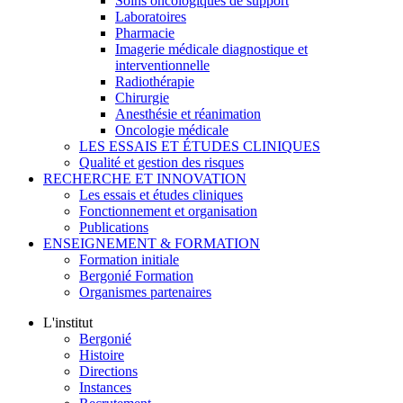
Soins oncologiques de support
Laboratoires
Pharmacie
Imagerie médicale diagnostique et
interventionnelle
Radiothérapie
Chirurgie
Anesthésie et réanimation
Oncologie médicale
LES ESSAIS ET ÉTUDES CLINIQUES
Qualité et gestion des risques
RECHERCHE ET INNOVATION
Les essais et études cliniques
Fonctionnement et organisation
Publications
ENSEIGNEMENT & FORMATION
Formation initiale
Bergonié Formation
Organismes partenaires
L'institut
Bergonié
Histoire
Directions
Instances