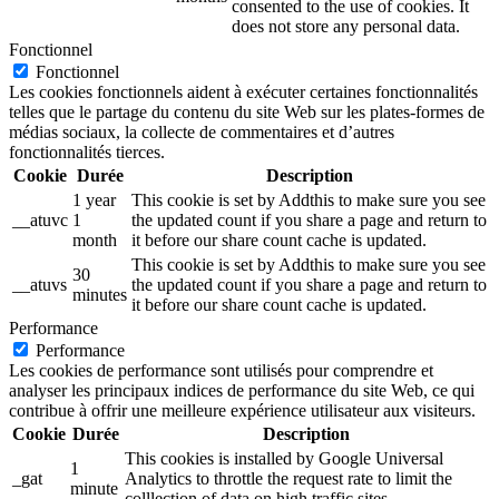
consented to the use of cookies. It
does not store any personal data.
Fonctionnel
Fonctionnel
Les cookies fonctionnels aident à exécuter certaines fonctionnalités
telles que le partage du contenu du site Web sur les plates-formes de
médias sociaux, la collecte de commentaires et d’autres
fonctionnalités tierces.
Cookie
Durée
Description
1 year
This cookie is set by Addthis to make sure you see
__atuvc
1
the updated count if you share a page and return to
month
it before our share count cache is updated.
This cookie is set by Addthis to make sure you see
30
__atuvs
the updated count if you share a page and return to
minutes
it before our share count cache is updated.
Performance
Performance
Les cookies de performance sont utilisés pour comprendre et
analyser les principaux indices de performance du site Web, ce qui
contribue à offrir une meilleure expérience utilisateur aux visiteurs.
Cookie
Durée
Description
This cookies is installed by Google Universal
1
_gat
Analytics to throttle the request rate to limit the
minute
colllection of data on high traffic sites.