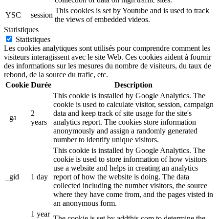
This cookies is set by Youtube and is used to track
YSC
session
the views of embedded videos.
Statistiques
Statistiques
Les cookies analytiques sont utilisés pour comprendre comment les
visiteurs interagissent avec le site Web. Ces cookies aident à fournir
des informations sur les mesures du nombre de visiteurs, du taux de
rebond, de la source du trafic, etc.
Cookie
Durée
Description
This cookie is installed by Google Analytics. The
cookie is used to calculate visitor, session, campaign
2
data and keep track of site usage for the site's
_ga
years
analytics report. The cookies store information
anonymously and assign a randomly generated
number to identify unique visitors.
This cookie is installed by Google Analytics. The
cookie is used to store information of how visitors
use a website and helps in creating an analytics
_gid
1 day
report of how the website is doing. The data
collected including the number visitors, the source
where they have come from, and the pages visted in
an anonymous form.
1 year
The cookie is set by addthis.com to determine the