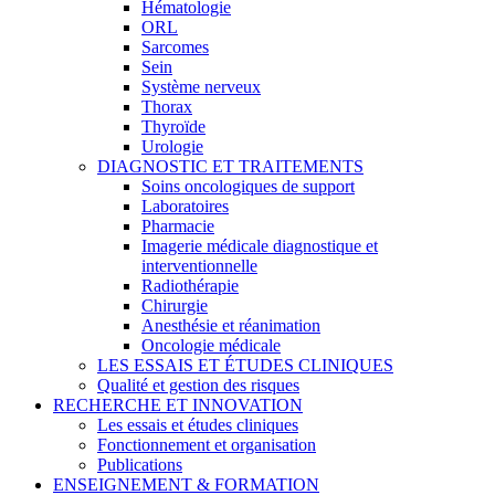
Hématologie
ORL
Sarcomes
Sein
Système nerveux
Thorax
Thyroïde
Urologie
DIAGNOSTIC ET TRAITEMENTS
Soins oncologiques de support
Laboratoires
Pharmacie
Imagerie médicale diagnostique et
interventionnelle
Radiothérapie
Chirurgie
Anesthésie et réanimation
Oncologie médicale
LES ESSAIS ET ÉTUDES CLINIQUES
Qualité et gestion des risques
RECHERCHE ET INNOVATION
Les essais et études cliniques
Fonctionnement et organisation
Publications
ENSEIGNEMENT & FORMATION