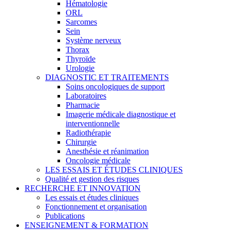
Hématologie
ORL
Sarcomes
Sein
Système nerveux
Thorax
Thyroïde
Urologie
DIAGNOSTIC ET TRAITEMENTS
Soins oncologiques de support
Laboratoires
Pharmacie
Imagerie médicale diagnostique et
interventionnelle
Radiothérapie
Chirurgie
Anesthésie et réanimation
Oncologie médicale
LES ESSAIS ET ÉTUDES CLINIQUES
Qualité et gestion des risques
RECHERCHE ET INNOVATION
Les essais et études cliniques
Fonctionnement et organisation
Publications
ENSEIGNEMENT & FORMATION