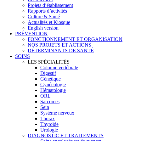
Projets d’établissement
Rapports d’activités
Culture & Santé
Actualités et Kiosque
English version
PRÉVENTION
FONCTIONNEMENT ET ORGANISATION
NOS PROJETS ET ACTIONS
DÉTERMINANTS DE SANTÉ
SOINS
LES SPÉCIALITÉS
Colonne vertébrale
Digestif
Génétique
Gynécologie
Hématologie
ORL
Sarcomes
Sein
Système nerveux
Thorax
Thyroïde
Urologie
DIAGNOSTIC ET TRAITEMENTS