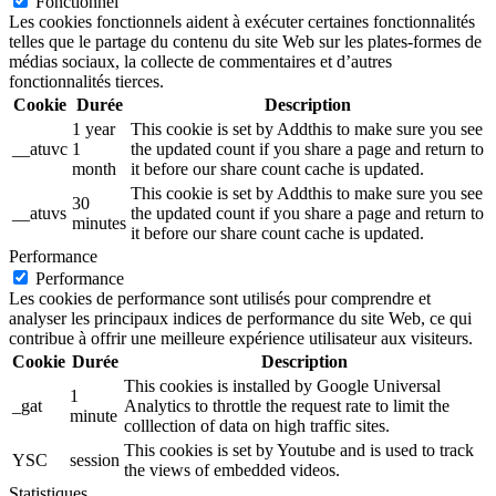
Fonctionnel
Les cookies fonctionnels aident à exécuter certaines fonctionnalités
telles que le partage du contenu du site Web sur les plates-formes de
médias sociaux, la collecte de commentaires et d’autres
fonctionnalités tierces.
Cookie
Durée
Description
1 year
This cookie is set by Addthis to make sure you see
__atuvc
1
the updated count if you share a page and return to
month
it before our share count cache is updated.
This cookie is set by Addthis to make sure you see
30
__atuvs
the updated count if you share a page and return to
minutes
it before our share count cache is updated.
Performance
Performance
Les cookies de performance sont utilisés pour comprendre et
analyser les principaux indices de performance du site Web, ce qui
contribue à offrir une meilleure expérience utilisateur aux visiteurs.
Cookie
Durée
Description
This cookies is installed by Google Universal
1
_gat
Analytics to throttle the request rate to limit the
minute
colllection of data on high traffic sites.
This cookies is set by Youtube and is used to track
YSC
session
the views of embedded videos.
Statistiques