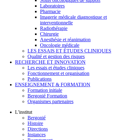
Soins oncologiques de support
Laboratoires
Pharmacie
Imagerie médicale diagnostique et
interventionnelle
Radiothérapie
Chirurgie
Anesthésie et réanimation
Oncologie médicale
LES ESSAIS ET ÉTUDES CLINIQUES
Qualité et gestion des risques
RECHERCHE ET INNOVATION
Les essais et études cliniques
Fonctionnement et organisation
Publications
ENSEIGNEMENT & FORMATION
Formation initiale
Bergonié Formation
Organismes partenaires
L'institut
Bergonié
Histoire
Directions
Instances