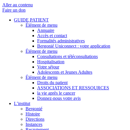
Aller au contenu
Faire un don
GUIDE PATIENT
Élément de menu
Annuaire
Accès et contact
Formalités administratives
Bergonié Uniconnect : votre application
Élément de menu
Consultations et téléconsultations
Hospitalisation
Votre séjour
Adolescents et Jeunes Adultes
Élément de menu
Droits du patient
ASSOCIATIONS ET RESSOURCES
la vie après le cancer
Donnez-nous votre avis
L’institut
Bergonié
Histoire
Directions
Instances
Recrutement