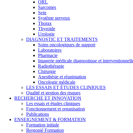
ORL
Sarcomes
Sein
Système nerveux
Thorax
Thyroïde
Urologie
DIAGNOSTIC ET TRAITEMENTS
Soins oncologiques de support
Laboratoires
Pharmacie
Imagerie médicale diagnostique et interventionnell
Radiothérapie
Chirurgie
Anesthésie et réanimation
Oncologie médicale
LES ESSAIS ET ÉTUDES CLINIQUES
Qualité et gestion des risques
RECHERCHE ET INNOVATION
Les essais et études cliniques
Fonctionnement et organisation
Publications
ENSEIGNEMENT & FORMATION
Formation initiale
Bergonié Formation