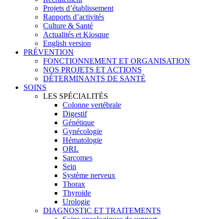
Projets d’établissement
Rapports d’activités
Culture & Santé
Actualités et Kiosque
English version
PRÉVENTION
FONCTIONNEMENT ET ORGANISATION
NOS PROJETS ET ACTIONS
DÉTERMINANTS DE SANTÉ
SOINS
LES SPÉCIALITÉS
Colonne vertébrale
Digestif
Génétique
Gynécologie
Hématologie
ORL
Sarcomes
Sein
Système nerveux
Thorax
Thyroïde
Urologie
DIAGNOSTIC ET TRAITEMENTS