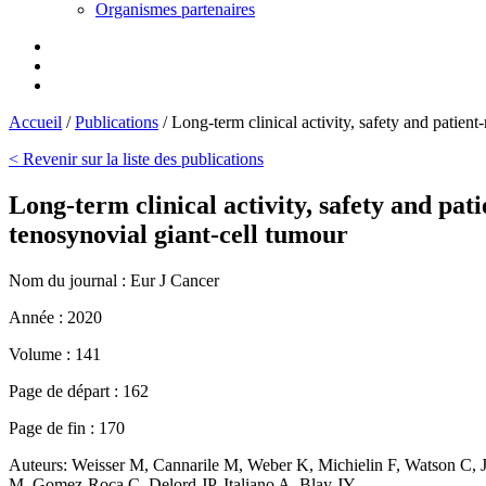
Organismes partenaires
Accueil
/
Publications
/
Long-term clinical activity, safety and patient
< Revenir sur la liste des publications
Long-term clinical activity, safety and pat
tenosynovial giant-cell tumour
Nom du journal :
Eur J Cancer
Année :
2020
Volume :
141
Page de départ :
162
Page de fin :
170
Auteurs:
Weisser M, Cannarile M, Weber K, Michielin F, Watson C, 
M, Gomez-Roca C, Delord JP, Italiano A, Blay JY,