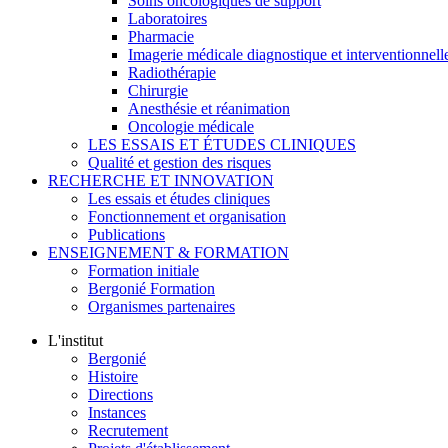
Soins oncologiques de support
Laboratoires
Pharmacie
Imagerie médicale diagnostique et interventionnell
Radiothérapie
Chirurgie
Anesthésie et réanimation
Oncologie médicale
LES ESSAIS ET ÉTUDES CLINIQUES
Qualité et gestion des risques
RECHERCHE ET INNOVATION
Les essais et études cliniques
Fonctionnement et organisation
Publications
ENSEIGNEMENT & FORMATION
Formation initiale
Bergonié Formation
Organismes partenaires
L'institut
Bergonié
Histoire
Directions
Instances
Recrutement