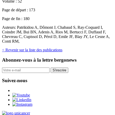
Volume :
52
Page de départ :
173
Page de fin :
180
Auteurs:
Patrikidou A, Dômont J, Chabaud S, Ray-Coquard I,
Coindre JM, Bui BN, Adenis A, Rios M, Bertucci F, Duffaud F,
Chevreau C, Cupissol D, Pérol D, Emile JF, Blay JY, Le Cesne A,
Conti RM,
< Revenir sur la liste des publications
Abonnez-vous
à la lettre bergonews
S'inscrire
Suivez-nous