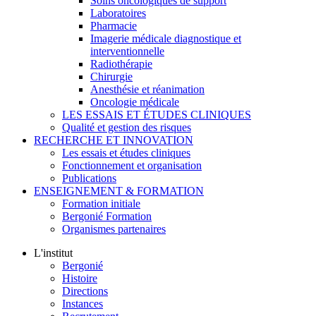
Soins oncologiques de support
Laboratoires
Pharmacie
Imagerie médicale diagnostique et
interventionnelle
Radiothérapie
Chirurgie
Anesthésie et réanimation
Oncologie médicale
LES ESSAIS ET ÉTUDES CLINIQUES
Qualité et gestion des risques
RECHERCHE ET INNOVATION
Les essais et études cliniques
Fonctionnement et organisation
Publications
ENSEIGNEMENT & FORMATION
Formation initiale
Bergonié Formation
Organismes partenaires
L'institut
Bergonié
Histoire
Directions
Instances