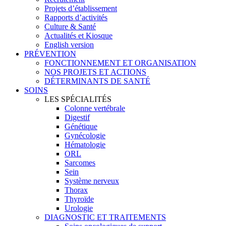
Projets d’établissement
Rapports d’activités
Culture & Santé
Actualités et Kiosque
English version
PRÉVENTION
FONCTIONNEMENT ET ORGANISATION
NOS PROJETS ET ACTIONS
DÉTERMINANTS DE SANTÉ
SOINS
LES SPÉCIALITÉS
Colonne vertébrale
Digestif
Génétique
Gynécologie
Hématologie
ORL
Sarcomes
Sein
Système nerveux
Thorax
Thyroïde
Urologie
DIAGNOSTIC ET TRAITEMENTS