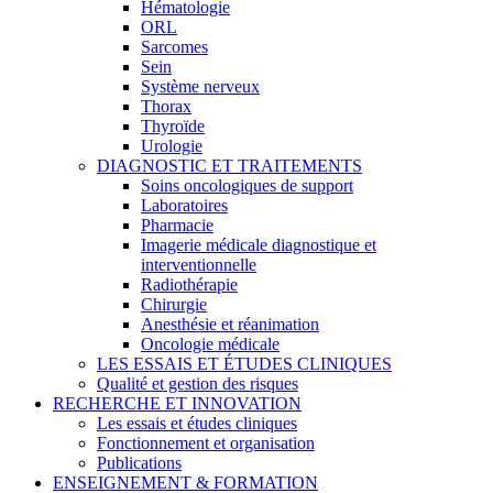
Hématologie
ORL
Sarcomes
Sein
Système nerveux
Thorax
Thyroïde
Urologie
DIAGNOSTIC ET TRAITEMENTS
Soins oncologiques de support
Laboratoires
Pharmacie
Imagerie médicale diagnostique et
interventionnelle
Radiothérapie
Chirurgie
Anesthésie et réanimation
Oncologie médicale
LES ESSAIS ET ÉTUDES CLINIQUES
Qualité et gestion des risques
RECHERCHE ET INNOVATION
Les essais et études cliniques
Fonctionnement et organisation
Publications
ENSEIGNEMENT & FORMATION