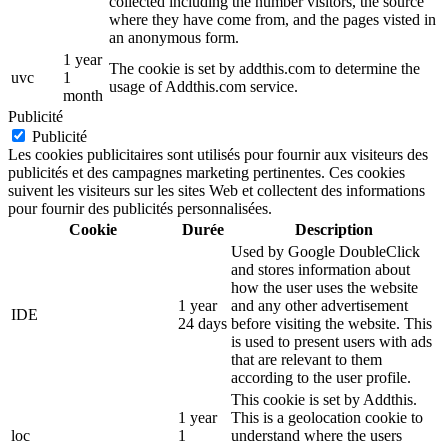
collected including the number visitors, the source
where they have come from, and the pages visted in
an anonymous form.
1 year
The cookie is set by addthis.com to determine the
uvc
1
usage of Addthis.com service.
month
Publicité
Publicité
Les cookies publicitaires sont utilisés pour fournir aux visiteurs des
publicités et des campagnes marketing pertinentes. Ces cookies
suivent les visiteurs sur les sites Web et collectent des informations
pour fournir des publicités personnalisées.
Cookie
Durée
Description
Used by Google DoubleClick
and stores information about
how the user uses the website
1 year
and any other advertisement
IDE
24 days
before visiting the website. This
is used to present users with ads
that are relevant to them
according to the user profile.
This cookie is set by Addthis.
1 year
This is a geolocation cookie to
loc
1
understand where the users