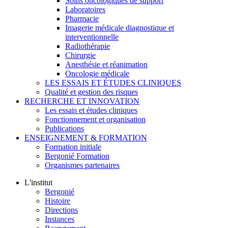
Soins oncologiques de support
Laboratoires
Pharmacie
Imagerie médicale diagnostique et
interventionnelle
Radiothérapie
Chirurgie
Anesthésie et réanimation
Oncologie médicale
LES ESSAIS ET ÉTUDES CLINIQUES
Qualité et gestion des risques
RECHERCHE ET INNOVATION
Les essais et études cliniques
Fonctionnement et organisation
Publications
ENSEIGNEMENT & FORMATION
Formation initiale
Bergonié Formation
Organismes partenaires
L'institut
Bergonié
Histoire
Directions
Instances