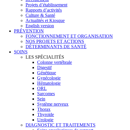
Projets d’établissement
Rapports d’activités
Culture & Santé
Actualités et Kiosque
English version
PRÉVENTION
FONCTIONNEMENT ET ORGANISATION
NOS PROJETS ET ACTIONS
DÉTERMINANTS DE SANTÉ
SOINS
LES SPÉCIALITÉS
Colonne vertébrale
Digestif
Génétique
Gynécologie
Hématologie
ORL
Sarcomes
Sein
Système nerveux
Thorax
Thyroïde
Urologie
DIAGNOSTIC ET TRAITEMENTS