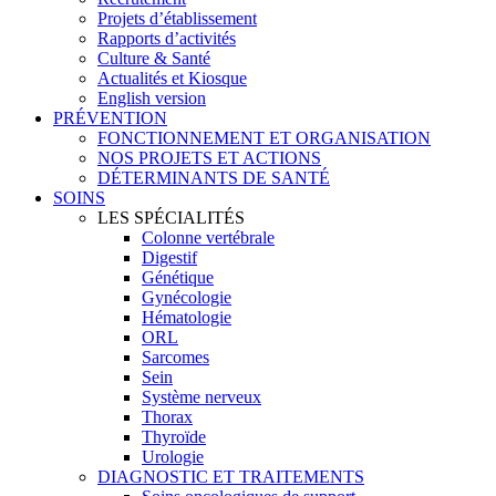
Projets d’établissement
Rapports d’activités
Culture & Santé
Actualités et Kiosque
English version
PRÉVENTION
FONCTIONNEMENT ET ORGANISATION
NOS PROJETS ET ACTIONS
DÉTERMINANTS DE SANTÉ
SOINS
LES SPÉCIALITÉS
Colonne vertébrale
Digestif
Génétique
Gynécologie
Hématologie
ORL
Sarcomes
Sein
Système nerveux
Thorax
Thyroïde
Urologie
DIAGNOSTIC ET TRAITEMENTS