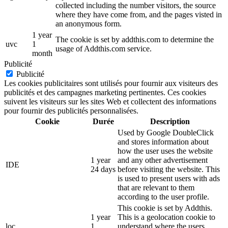
collected including the number visitors, the source
where they have come from, and the pages visted in
an anonymous form.
1 year
The cookie is set by addthis.com to determine the
uvc
1
usage of Addthis.com service.
month
Publicité
Publicité
Les cookies publicitaires sont utilisés pour fournir aux visiteurs des
publicités et des campagnes marketing pertinentes. Ces cookies
suivent les visiteurs sur les sites Web et collectent des informations
pour fournir des publicités personnalisées.
Cookie
Durée
Description
Used by Google DoubleClick
and stores information about
how the user uses the website
1 year
and any other advertisement
IDE
24 days
before visiting the website. This
is used to present users with ads
that are relevant to them
according to the user profile.
This cookie is set by Addthis.
1 year
This is a geolocation cookie to
loc
1
understand where the users