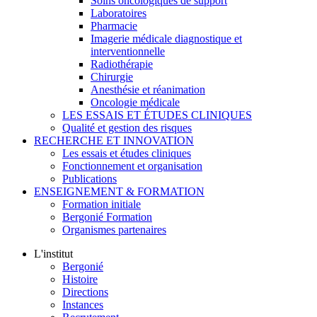
Soins oncologiques de support
Laboratoires
Pharmacie
Imagerie médicale diagnostique et
interventionnelle
Radiothérapie
Chirurgie
Anesthésie et réanimation
Oncologie médicale
LES ESSAIS ET ÉTUDES CLINIQUES
Qualité et gestion des risques
RECHERCHE ET INNOVATION
Les essais et études cliniques
Fonctionnement et organisation
Publications
ENSEIGNEMENT & FORMATION
Formation initiale
Bergonié Formation
Organismes partenaires
L'institut
Bergonié
Histoire
Directions
Instances