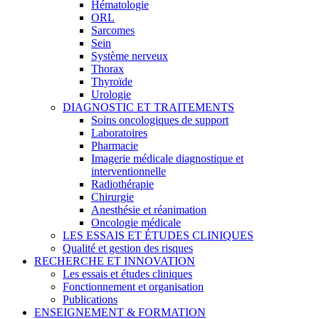
Hématologie
ORL
Sarcomes
Sein
Système nerveux
Thorax
Thyroïde
Urologie
DIAGNOSTIC ET TRAITEMENTS
Soins oncologiques de support
Laboratoires
Pharmacie
Imagerie médicale diagnostique et
interventionnelle
Radiothérapie
Chirurgie
Anesthésie et réanimation
Oncologie médicale
LES ESSAIS ET ÉTUDES CLINIQUES
Qualité et gestion des risques
RECHERCHE ET INNOVATION
Les essais et études cliniques
Fonctionnement et organisation
Publications
ENSEIGNEMENT & FORMATION