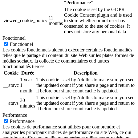
"Performance".
The cookie is set by the GDPR
Cookie Consent plugin and is used
11
viewed_cookie_policy
to store whether or not user has
months
consented to the use of cookies. It
does not store any personal data.
Fonctionnel
Fonctionnel
Les cookies fonctionnels aident à exécuter certaines fonctionnalités
telles que le partage du contenu du site Web sur les plates-formes de
médias sociaux, la collecte de commentaires et d’autres
fonctionnalités tierces.
Cookie
Durée
Description
1 year
This cookie is set by Addthis to make sure you see
__atuvc
1
the updated count if you share a page and return to
month
it before our share count cache is updated.
This cookie is set by Addthis to make sure you see
30
__atuvs
the updated count if you share a page and return to
minutes
it before our share count cache is updated.
Performance
Performance
Les cookies de performance sont utilisés pour comprendre et
analyser les principaux indices de performance du site Web, ce qui
contribue à offrir une meilleure expérience utilisateur aux visiteurs.