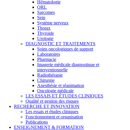
Hématologie
ORL
Sarcomes
Sein
Système nerveux
Thorax
Thyroïde
Urologie
DIAGNOSTIC ET TRAITEMENTS
Soins oncologiques de support
Laboratoires
Pharmacie
Imagerie médicale diagnostique et
interventionnelle
Radiothérapie
Chirurgie
Anesthésie et réanimation
Oncologie médicale
LES ESSAIS ET ÉTUDES CLINIQUES
Qualité et gestion des risques
RECHERCHE ET INNOVATION
Les essais et études cliniques
Fonctionnement et organisation
Publications
ENSEIGNEMENT & FORMATION