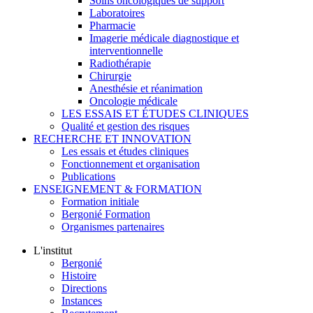
Soins oncologiques de support
Laboratoires
Pharmacie
Imagerie médicale diagnostique et
interventionnelle
Radiothérapie
Chirurgie
Anesthésie et réanimation
Oncologie médicale
LES ESSAIS ET ÉTUDES CLINIQUES
Qualité et gestion des risques
RECHERCHE ET INNOVATION
Les essais et études cliniques
Fonctionnement et organisation
Publications
ENSEIGNEMENT & FORMATION
Formation initiale
Bergonié Formation
Organismes partenaires
L'institut
Bergonié
Histoire
Directions
Instances