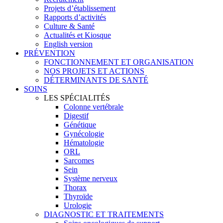
Projets d’établissement
Rapports d’activités
Culture & Santé
Actualités et Kiosque
English version
PRÉVENTION
FONCTIONNEMENT ET ORGANISATION
NOS PROJETS ET ACTIONS
DÉTERMINANTS DE SANTÉ
SOINS
LES SPÉCIALITÉS
Colonne vertébrale
Digestif
Génétique
Gynécologie
Hématologie
ORL
Sarcomes
Sein
Système nerveux
Thorax
Thyroïde
Urologie
DIAGNOSTIC ET TRAITEMENTS