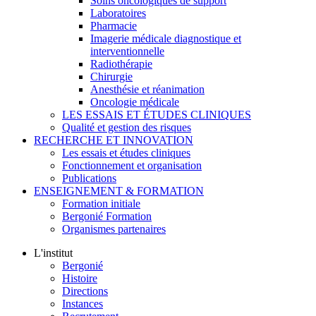
Soins oncologiques de support
Laboratoires
Pharmacie
Imagerie médicale diagnostique et
interventionnelle
Radiothérapie
Chirurgie
Anesthésie et réanimation
Oncologie médicale
LES ESSAIS ET ÉTUDES CLINIQUES
Qualité et gestion des risques
RECHERCHE ET INNOVATION
Les essais et études cliniques
Fonctionnement et organisation
Publications
ENSEIGNEMENT & FORMATION
Formation initiale
Bergonié Formation
Organismes partenaires
L'institut
Bergonié
Histoire
Directions
Instances