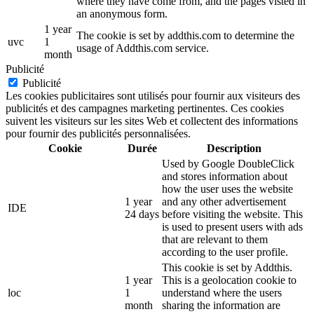
where they have come from, and the pages visted in
an anonymous form.
1 year
The cookie is set by addthis.com to determine the
uvc
1
usage of Addthis.com service.
month
Publicité
Publicité
Les cookies publicitaires sont utilisés pour fournir aux visiteurs des
publicités et des campagnes marketing pertinentes. Ces cookies
suivent les visiteurs sur les sites Web et collectent des informations
pour fournir des publicités personnalisées.
Cookie
Durée
Description
Used by Google DoubleClick
and stores information about
how the user uses the website
1 year
and any other advertisement
IDE
24 days
before visiting the website. This
is used to present users with ads
that are relevant to them
according to the user profile.
This cookie is set by Addthis.
1 year
This is a geolocation cookie to
loc
1
understand where the users
month
sharing the information are