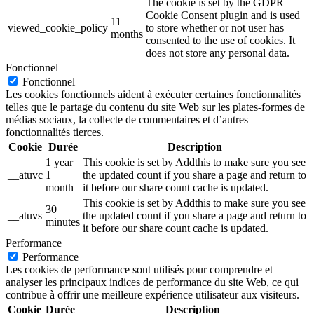
The cookie is set by the GDPR
Cookie Consent plugin and is used
11
viewed_cookie_policy
to store whether or not user has
months
consented to the use of cookies. It
does not store any personal data.
Fonctionnel
Fonctionnel
Les cookies fonctionnels aident à exécuter certaines fonctionnalités
telles que le partage du contenu du site Web sur les plates-formes de
médias sociaux, la collecte de commentaires et d’autres
fonctionnalités tierces.
Cookie
Durée
Description
1 year
This cookie is set by Addthis to make sure you see
__atuvc
1
the updated count if you share a page and return to
month
it before our share count cache is updated.
This cookie is set by Addthis to make sure you see
30
__atuvs
the updated count if you share a page and return to
minutes
it before our share count cache is updated.
Performance
Performance
Les cookies de performance sont utilisés pour comprendre et
analyser les principaux indices de performance du site Web, ce qui
contribue à offrir une meilleure expérience utilisateur aux visiteurs.
Cookie
Durée
Description