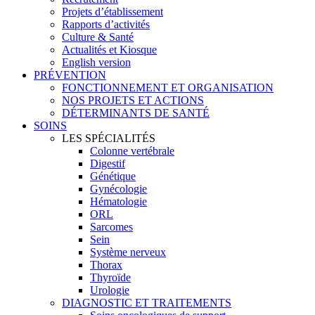
Projets d’établissement
Rapports d’activités
Culture & Santé
Actualités et Kiosque
English version
PRÉVENTION
FONCTIONNEMENT ET ORGANISATION
NOS PROJETS ET ACTIONS
DÉTERMINANTS DE SANTÉ
SOINS
LES SPÉCIALITÉS
Colonne vertébrale
Digestif
Génétique
Gynécologie
Hématologie
ORL
Sarcomes
Sein
Système nerveux
Thorax
Thyroïde
Urologie
DIAGNOSTIC ET TRAITEMENTS