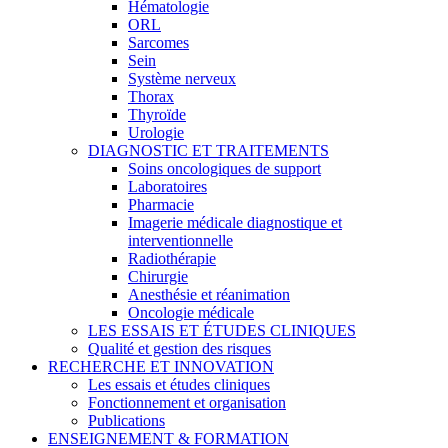
Hématologie
ORL
Sarcomes
Sein
Système nerveux
Thorax
Thyroïde
Urologie
DIAGNOSTIC ET TRAITEMENTS
Soins oncologiques de support
Laboratoires
Pharmacie
Imagerie médicale diagnostique et
interventionnelle
Radiothérapie
Chirurgie
Anesthésie et réanimation
Oncologie médicale
LES ESSAIS ET ÉTUDES CLINIQUES
Qualité et gestion des risques
RECHERCHE ET INNOVATION
Les essais et études cliniques
Fonctionnement et organisation
Publications
ENSEIGNEMENT & FORMATION