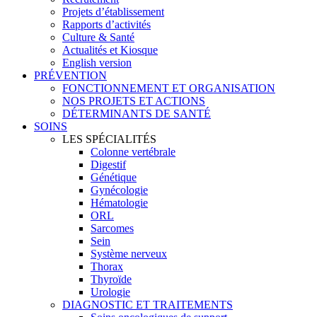
Projets d’établissement
Rapports d’activités
Culture & Santé
Actualités et Kiosque
English version
PRÉVENTION
FONCTIONNEMENT ET ORGANISATION
NOS PROJETS ET ACTIONS
DÉTERMINANTS DE SANTÉ
SOINS
LES SPÉCIALITÉS
Colonne vertébrale
Digestif
Génétique
Gynécologie
Hématologie
ORL
Sarcomes
Sein
Système nerveux
Thorax
Thyroïde
Urologie
DIAGNOSTIC ET TRAITEMENTS