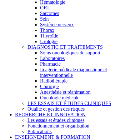
Hématologie
ORL
Sarcomes
Sein
Système nerveux
Thorax
Thyroïde
Urologie
DIAGNOSTIC ET TRAITEMENTS
Soins oncologiques de support
Laboratoires
Pharmacie
Imagerie médicale diagnostique et
interventionnelle
Radiothérapie
Chirurgie
Anesthésie et réanimation
Oncologie médicale
LES ESSAIS ET ÉTUDES CLINIQUES
Qualité et gestion des risques
RECHERCHE ET INNOVATION
Les essais et études cliniques
Fonctionnement et organisation
Publications
ENSEIGNEMENT & FORMATION