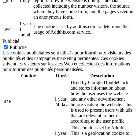
_gid
1 day
report of how the website is doing. The data
collected including the number visitors, the source
where they have come from, and the pages visted in
an anonymous form.
1 year
The cookie is set by addthis.com to determine the
uvc
1
usage of Addthis.com service.
month
Publicité
Publicité
Les cookies publicitaires sont utilisés pour fournir aux visiteurs des
publicités et des campagnes marketing pertinentes. Ces cookies
suivent les visiteurs sur les sites Web et collectent des informations
pour fournir des publicités personnalisées.
Cookie
Durée
Description
Used by Google DoubleClick
and stores information about
how the user uses the website
1 year
and any other advertisement
IDE
24 days
before visiting the website. This
is used to present users with ads
that are relevant to them
according to the user profile.
This cookie is set by Addthis.
1 year
This is a geolocation cookie to