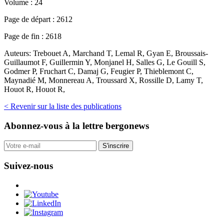
Volume :
24
Page de départ :
2612
Page de fin :
2618
Auteurs:
Trebouet A, Marchand T, Lemal R, Gyan E, Broussais-
Guillaumot F, Guillermin Y, Monjanel H, Salles G, Le Gouill S,
Godmer P, Fruchart C, Damaj G, Feugier P, Thieblemont C,
Maynadié M, Monnereau A, Troussard X, Rossille D, Lamy T,
Houot R, Houot R,
< Revenir sur la liste des publications
Abonnez-vous
à la lettre bergonews
S'inscrire
Suivez-nous