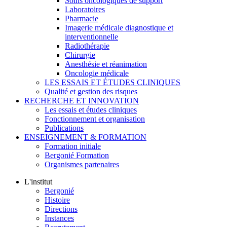
Soins oncologiques de support
Laboratoires
Pharmacie
Imagerie médicale diagnostique et
interventionnelle
Radiothérapie
Chirurgie
Anesthésie et réanimation
Oncologie médicale
LES ESSAIS ET ÉTUDES CLINIQUES
Qualité et gestion des risques
RECHERCHE ET INNOVATION
Les essais et études cliniques
Fonctionnement et organisation
Publications
ENSEIGNEMENT & FORMATION
Formation initiale
Bergonié Formation
Organismes partenaires
L'institut
Bergonié
Histoire
Directions
Instances