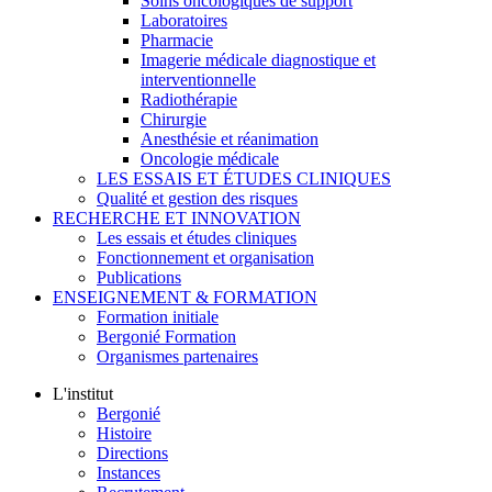
Soins oncologiques de support
Laboratoires
Pharmacie
Imagerie médicale diagnostique et
interventionnelle
Radiothérapie
Chirurgie
Anesthésie et réanimation
Oncologie médicale
LES ESSAIS ET ÉTUDES CLINIQUES
Qualité et gestion des risques
RECHERCHE ET INNOVATION
Les essais et études cliniques
Fonctionnement et organisation
Publications
ENSEIGNEMENT & FORMATION
Formation initiale
Bergonié Formation
Organismes partenaires
L'institut
Bergonié
Histoire
Directions
Instances