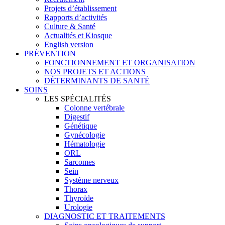
Projets d’établissement
Rapports d’activités
Culture & Santé
Actualités et Kiosque
English version
PRÉVENTION
FONCTIONNEMENT ET ORGANISATION
NOS PROJETS ET ACTIONS
DÉTERMINANTS DE SANTÉ
SOINS
LES SPÉCIALITÉS
Colonne vertébrale
Digestif
Génétique
Gynécologie
Hématologie
ORL
Sarcomes
Sein
Système nerveux
Thorax
Thyroïde
Urologie
DIAGNOSTIC ET TRAITEMENTS