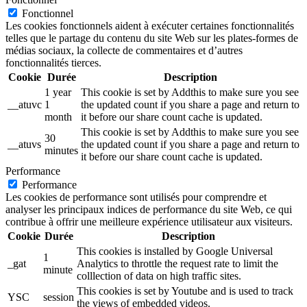
Fonctionnel
Les cookies fonctionnels aident à exécuter certaines fonctionnalités
telles que le partage du contenu du site Web sur les plates-formes de
médias sociaux, la collecte de commentaires et d’autres
fonctionnalités tierces.
Cookie
Durée
Description
1 year
This cookie is set by Addthis to make sure you see
__atuvc
1
the updated count if you share a page and return to
month
it before our share count cache is updated.
This cookie is set by Addthis to make sure you see
30
__atuvs
the updated count if you share a page and return to
minutes
it before our share count cache is updated.
Performance
Performance
Les cookies de performance sont utilisés pour comprendre et
analyser les principaux indices de performance du site Web, ce qui
contribue à offrir une meilleure expérience utilisateur aux visiteurs.
Cookie
Durée
Description
This cookies is installed by Google Universal
1
_gat
Analytics to throttle the request rate to limit the
minute
colllection of data on high traffic sites.
This cookies is set by Youtube and is used to track
YSC
session
the views of embedded videos.