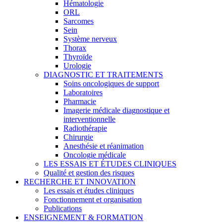
Hématologie
ORL
Sarcomes
Sein
Système nerveux
Thorax
Thyroïde
Urologie
DIAGNOSTIC ET TRAITEMENTS
Soins oncologiques de support
Laboratoires
Pharmacie
Imagerie médicale diagnostique et
interventionnelle
Radiothérapie
Chirurgie
Anesthésie et réanimation
Oncologie médicale
LES ESSAIS ET ÉTUDES CLINIQUES
Qualité et gestion des risques
RECHERCHE ET INNOVATION
Les essais et études cliniques
Fonctionnement et organisation
Publications
ENSEIGNEMENT & FORMATION