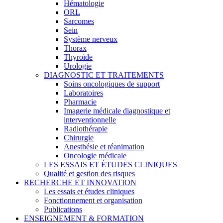
Hématologie
ORL
Sarcomes
Sein
Système nerveux
Thorax
Thyroïde
Urologie
DIAGNOSTIC ET TRAITEMENTS
Soins oncologiques de support
Laboratoires
Pharmacie
Imagerie médicale diagnostique et
interventionnelle
Radiothérapie
Chirurgie
Anesthésie et réanimation
Oncologie médicale
LES ESSAIS ET ÉTUDES CLINIQUES
Qualité et gestion des risques
RECHERCHE ET INNOVATION
Les essais et études cliniques
Fonctionnement et organisation
Publications
ENSEIGNEMENT & FORMATION