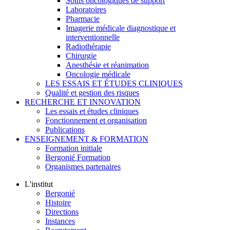
Soins oncologiques de support
Laboratoires
Pharmacie
Imagerie médicale diagnostique et
interventionnelle
Radiothérapie
Chirurgie
Anesthésie et réanimation
Oncologie médicale
LES ESSAIS ET ÉTUDES CLINIQUES
Qualité et gestion des risques
RECHERCHE ET INNOVATION
Les essais et études cliniques
Fonctionnement et organisation
Publications
ENSEIGNEMENT & FORMATION
Formation initiale
Bergonié Formation
Organismes partenaires
L'institut
Bergonié
Histoire
Directions
Instances