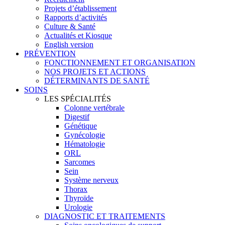
Projets d’établissement
Rapports d’activités
Culture & Santé
Actualités et Kiosque
English version
PRÉVENTION
FONCTIONNEMENT ET ORGANISATION
NOS PROJETS ET ACTIONS
DÉTERMINANTS DE SANTÉ
SOINS
LES SPÉCIALITÉS
Colonne vertébrale
Digestif
Génétique
Gynécologie
Hématologie
ORL
Sarcomes
Sein
Système nerveux
Thorax
Thyroïde
Urologie
DIAGNOSTIC ET TRAITEMENTS