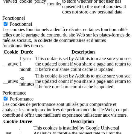
viewed_cookie_policy
to store whether or not user has
months
consented to the use of cookies. It
does not store any personal data.
Fonctionnel
Fonctionnel
Les cookies fonctionnels aident à exécuter certaines fonctionnalités
telles que le partage du contenu du site Web sur les plates-formes de
médias sociaux, la collecte de commentaires et d’autres
fonctionnalités tierces.
Cookie
Durée
Description
1 year
This cookie is set by Addthis to make sure you see
__atuvc
1
the updated count if you share a page and return to
month
it before our share count cache is updated.
This cookie is set by Addthis to make sure you see
30
__atuvs
the updated count if you share a page and return to
minutes
it before our share count cache is updated.
Performance
Performance
Les cookies de performance sont utilisés pour comprendre et
analyser les principaux indices de performance du site Web, ce qui
contribue à offrir une meilleure expérience utilisateur aux visiteurs.
Cookie
Durée
Description
This cookies is installed by Google Universal
1
_gat
Analytics to throttle the request rate to limit the