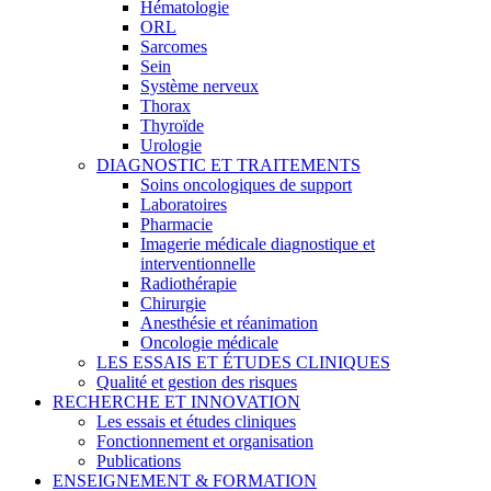
Hématologie
ORL
Sarcomes
Sein
Système nerveux
Thorax
Thyroïde
Urologie
DIAGNOSTIC ET TRAITEMENTS
Soins oncologiques de support
Laboratoires
Pharmacie
Imagerie médicale diagnostique et
interventionnelle
Radiothérapie
Chirurgie
Anesthésie et réanimation
Oncologie médicale
LES ESSAIS ET ÉTUDES CLINIQUES
Qualité et gestion des risques
RECHERCHE ET INNOVATION
Les essais et études cliniques
Fonctionnement et organisation
Publications
ENSEIGNEMENT & FORMATION