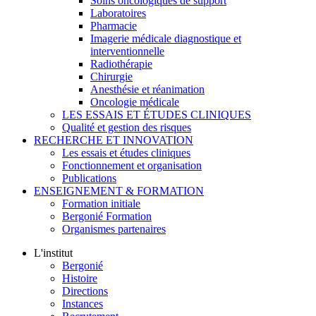
Soins oncologiques de support
Laboratoires
Pharmacie
Imagerie médicale diagnostique et
interventionnelle
Radiothérapie
Chirurgie
Anesthésie et réanimation
Oncologie médicale
LES ESSAIS ET ÉTUDES CLINIQUES
Qualité et gestion des risques
RECHERCHE ET INNOVATION
Les essais et études cliniques
Fonctionnement et organisation
Publications
ENSEIGNEMENT & FORMATION
Formation initiale
Bergonié Formation
Organismes partenaires
L'institut
Bergonié
Histoire
Directions
Instances