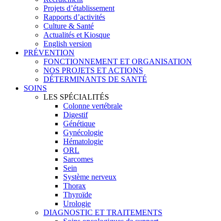
Projets d’établissement
Rapports d’activités
Culture & Santé
Actualités et Kiosque
English version
PRÉVENTION
FONCTIONNEMENT ET ORGANISATION
NOS PROJETS ET ACTIONS
DÉTERMINANTS DE SANTÉ
SOINS
LES SPÉCIALITÉS
Colonne vertébrale
Digestif
Génétique
Gynécologie
Hématologie
ORL
Sarcomes
Sein
Système nerveux
Thorax
Thyroïde
Urologie
DIAGNOSTIC ET TRAITEMENTS