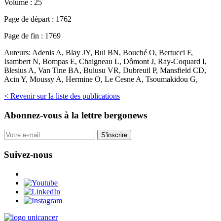
Volume :
25
Page de départ :
1762
Page de fin :
1769
Auteurs:
Adenis A, Blay JY, Bui BN, Bouché O, Bertucci F,
Isambert N, Bompas E, Chaigneau L, Dômont J, Ray-Coquard I,
Blesius A, Van Tine BA, Bulusu VR, Dubreuil P, Mansfield CD,
Acin Y, Moussy A, Hermine O, Le Cesne A, Tsoumakidou G,
< Revenir sur la liste des publications
Abonnez-vous
à la lettre bergonews
S'inscrire
Suivez-nous