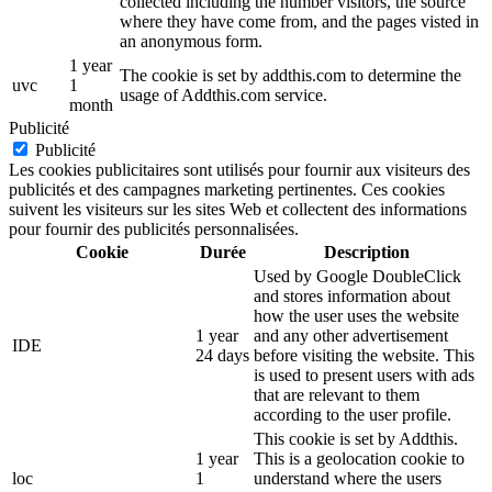
collected including the number visitors, the source
where they have come from, and the pages visted in
an anonymous form.
1 year
The cookie is set by addthis.com to determine the
uvc
1
usage of Addthis.com service.
month
Publicité
Publicité
Les cookies publicitaires sont utilisés pour fournir aux visiteurs des
publicités et des campagnes marketing pertinentes. Ces cookies
suivent les visiteurs sur les sites Web et collectent des informations
pour fournir des publicités personnalisées.
Cookie
Durée
Description
Used by Google DoubleClick
and stores information about
how the user uses the website
1 year
and any other advertisement
IDE
24 days
before visiting the website. This
is used to present users with ads
that are relevant to them
according to the user profile.
This cookie is set by Addthis.
1 year
This is a geolocation cookie to
loc
1
understand where the users