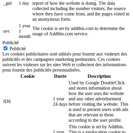
_gid
1 day
report of how the website is doing. The data
collected including the number visitors, the source
where they have come from, and the pages visted in
an anonymous form.
1 year
The cookie is set by addthis.com to determine the
uvc
1
usage of Addthis.com service.
month
Publicité
Publicité
Les cookies publicitaires sont utilisés pour fournir aux visiteurs des
publicités et des campagnes marketing pertinentes. Ces cookies
suivent les visiteurs sur les sites Web et collectent des informations
pour fournir des publicités personnalisées.
Cookie
Durée
Description
Used by Google DoubleClick
and stores information about
how the user uses the website
1 year
and any other advertisement
IDE
24 days
before visiting the website. This
is used to present users with ads
that are relevant to them
according to the user profile.
This cookie is set by Addthis.
1 year
This is a geolocation cookie to