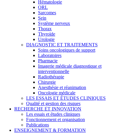
Hématologie
ORL
Sarcomes
Sein
Système nerveux
Thorax
Thyroïde
Urologie
DIAGNOSTIC ET TRAITEMENTS
Soins oncologiques de support
Laboratoires
Pharmacie
Imagerie médicale diagnostique et
interventionnelle
Radiothérapie
Chirurgie
Anesthésie et réanimation
Oncologie médicale
LES ESSAIS ET ÉTUDES CLINIQUES
Qualité et gestion des risques
RECHERCHE ET INNOVATION
Les essais et études cliniques
Fonctionnement et organisation
Publications
ENSEIGNEMENT & FORMATION