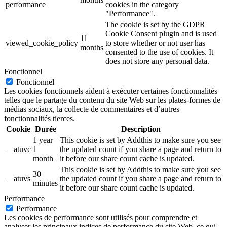
performance
cookies in the category
"Performance".
The cookie is set by the GDPR
Cookie Consent plugin and is used
11
viewed_cookie_policy
to store whether or not user has
months
consented to the use of cookies. It
does not store any personal data.
Fonctionnel
Fonctionnel
Les cookies fonctionnels aident à exécuter certaines fonctionnalités
telles que le partage du contenu du site Web sur les plates-formes de
médias sociaux, la collecte de commentaires et d’autres
fonctionnalités tierces.
Cookie
Durée
Description
1 year
This cookie is set by Addthis to make sure you see
__atuvc
1
the updated count if you share a page and return to
month
it before our share count cache is updated.
This cookie is set by Addthis to make sure you see
30
__atuvs
the updated count if you share a page and return to
minutes
it before our share count cache is updated.
Performance
Performance
Les cookies de performance sont utilisés pour comprendre et
analyser les principaux indices de performance du site Web, ce qui