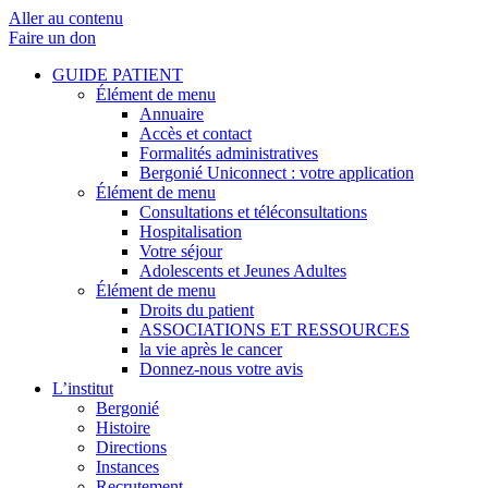
Aller au contenu
Faire un don
GUIDE PATIENT
Élément de menu
Annuaire
Accès et contact
Formalités administratives
Bergonié Uniconnect : votre application
Élément de menu
Consultations et téléconsultations
Hospitalisation
Votre séjour
Adolescents et Jeunes Adultes
Élément de menu
Droits du patient
ASSOCIATIONS ET RESSOURCES
la vie après le cancer
Donnez-nous votre avis
L’institut
Bergonié
Histoire
Directions
Instances
Recrutement