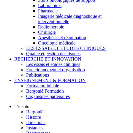
Soins oncologiques de support
Laboratoires
Pharmacie
Imagerie médicale diagnostique et
interventionnelle
Radiothérapie
Chirurgie
Anesthésie et réanimation
Oncologie médicale
LES ESSAIS ET ÉTUDES CLINIQUES
Qualité et gestion des risques
RECHERCHE ET INNOVATION
Les essais et études cliniques
Fonctionnement et organisation
Publications
ENSEIGNEMENT & FORMATION
Formation initiale
Bergonié Formation
Organismes partenaires
L'institut
Bergonié
Histoire
Directions
Instances