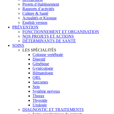
Projets d’établissement
Rapports d’activités
Culture & Santé
Actualités et Kiosque
English version
PRÉVENTION
FONCTIONNEMENT ET ORGANISATION
NOS PROJETS ET ACTIONS
DÉTERMINANTS DE SANTÉ
SOINS
LES SPÉCIALITÉS
Colonne vertébrale
Digestif
Génétique
Gynécologie
Hématologie
ORL
Sarcomes
Sein
Système nerveux
Thorax
Thyroïde
Urologie
DIAGNOSTIC ET TRAITEMENTS