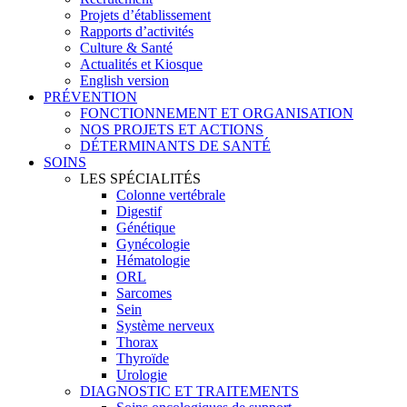
Projets d’établissement
Rapports d’activités
Culture & Santé
Actualités et Kiosque
English version
PRÉVENTION
FONCTIONNEMENT ET ORGANISATION
NOS PROJETS ET ACTIONS
DÉTERMINANTS DE SANTÉ
SOINS
LES SPÉCIALITÉS
Colonne vertébrale
Digestif
Génétique
Gynécologie
Hématologie
ORL
Sarcomes
Sein
Système nerveux
Thorax
Thyroïde
Urologie
DIAGNOSTIC ET TRAITEMENTS