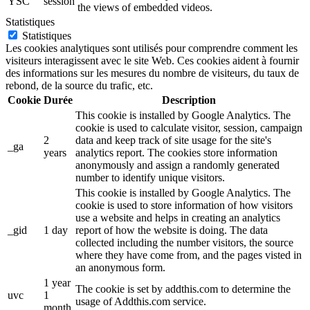
YSC
session
the views of embedded videos.
Statistiques
Statistiques
Les cookies analytiques sont utilisés pour comprendre comment les
visiteurs interagissent avec le site Web. Ces cookies aident à fournir
des informations sur les mesures du nombre de visiteurs, du taux de
rebond, de la source du trafic, etc.
Cookie
Durée
Description
This cookie is installed by Google Analytics. The
cookie is used to calculate visitor, session, campaign
2
data and keep track of site usage for the site's
_ga
years
analytics report. The cookies store information
anonymously and assign a randomly generated
number to identify unique visitors.
This cookie is installed by Google Analytics. The
cookie is used to store information of how visitors
use a website and helps in creating an analytics
_gid
1 day
report of how the website is doing. The data
collected including the number visitors, the source
where they have come from, and the pages visted in
an anonymous form.
1 year
The cookie is set by addthis.com to determine the
uvc
1
usage of Addthis.com service.
month