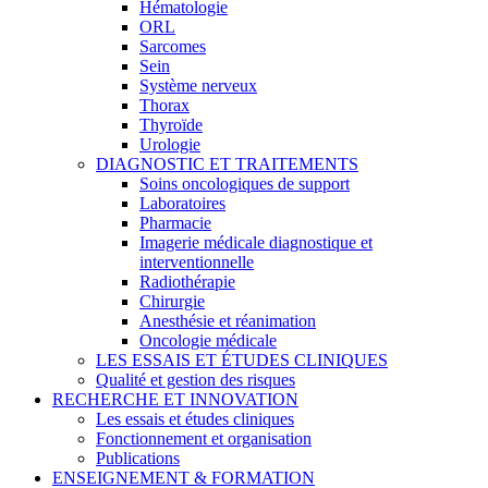
Hématologie
ORL
Sarcomes
Sein
Système nerveux
Thorax
Thyroïde
Urologie
DIAGNOSTIC ET TRAITEMENTS
Soins oncologiques de support
Laboratoires
Pharmacie
Imagerie médicale diagnostique et
interventionnelle
Radiothérapie
Chirurgie
Anesthésie et réanimation
Oncologie médicale
LES ESSAIS ET ÉTUDES CLINIQUES
Qualité et gestion des risques
RECHERCHE ET INNOVATION
Les essais et études cliniques
Fonctionnement et organisation
Publications
ENSEIGNEMENT & FORMATION