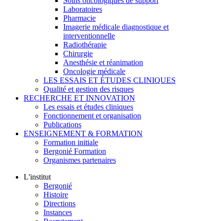
Soins oncologiques de support
Laboratoires
Pharmacie
Imagerie médicale diagnostique et
interventionnelle
Radiothérapie
Chirurgie
Anesthésie et réanimation
Oncologie médicale
LES ESSAIS ET ÉTUDES CLINIQUES
Qualité et gestion des risques
RECHERCHE ET INNOVATION
Les essais et études cliniques
Fonctionnement et organisation
Publications
ENSEIGNEMENT & FORMATION
Formation initiale
Bergonié Formation
Organismes partenaires
L'institut
Bergonié
Histoire
Directions
Instances