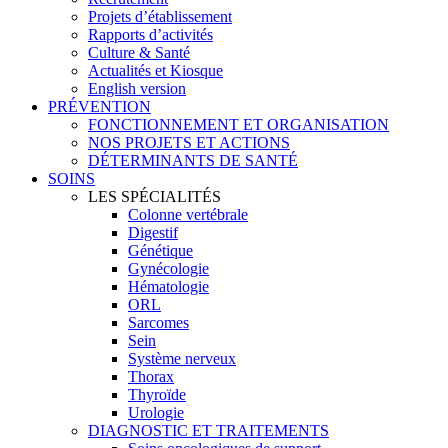
Projets d’établissement
Rapports d’activités
Culture & Santé
Actualités et Kiosque
English version
PRÉVENTION
FONCTIONNEMENT ET ORGANISATION
NOS PROJETS ET ACTIONS
DÉTERMINANTS DE SANTÉ
SOINS
LES SPÉCIALITÉS
Colonne vertébrale
Digestif
Génétique
Gynécologie
Hématologie
ORL
Sarcomes
Sein
Système nerveux
Thorax
Thyroïde
Urologie
DIAGNOSTIC ET TRAITEMENTS