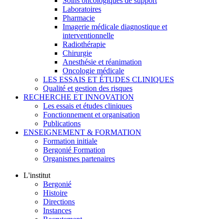
Soins oncologiques de support
Laboratoires
Pharmacie
Imagerie médicale diagnostique et
interventionnelle
Radiothérapie
Chirurgie
Anesthésie et réanimation
Oncologie médicale
LES ESSAIS ET ÉTUDES CLINIQUES
Qualité et gestion des risques
RECHERCHE ET INNOVATION
Les essais et études cliniques
Fonctionnement et organisation
Publications
ENSEIGNEMENT & FORMATION
Formation initiale
Bergonié Formation
Organismes partenaires
L'institut
Bergonié
Histoire
Directions
Instances