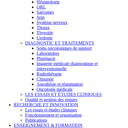
Hématologie
ORL
Sarcomes
Sein
Système nerveux
Thorax
Thyroïde
Urologie
DIAGNOSTIC ET TRAITEMENTS
Soins oncologiques de support
Laboratoires
Pharmacie
Imagerie médicale diagnostique et
interventionnelle
Radiothérapie
Chirurgie
Anesthésie et réanimation
Oncologie médicale
LES ESSAIS ET ÉTUDES CLINIQUES
Qualité et gestion des risques
RECHERCHE ET INNOVATION
Les essais et études cliniques
Fonctionnement et organisation
Publications
ENSEIGNEMENT & FORMATION