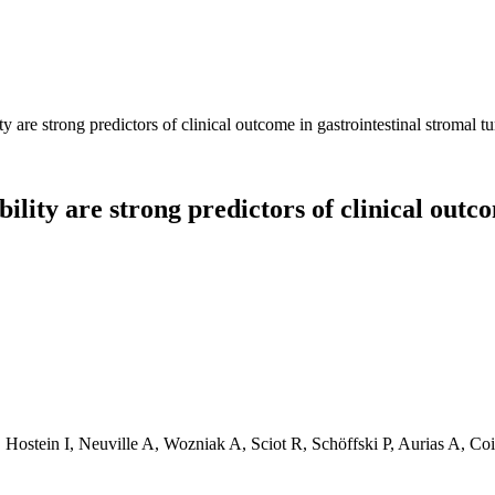
 are strong predictors of clinical outcome in gastrointestinal stromal t
lity are strong predictors of clinical outc
Hostein I, Neuville A, Wozniak A, Sciot R, Schöffski P, Aurias A, C