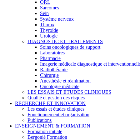
ORL
Sarcomes
Sein
Système nerveux
Thorax
Thyroïde
Urologie
DIAGNOSTIC ET TRAITEMENTS
Soins oncologiques de support
Laboratoires
Pharmacie
Imagerie médicale diagnostique et interventionnell
Radiothérapie
Chirurgie
Anesthésie et réanimation
Oncologie médicale
LES ESSAIS ET ÉTUDES CLINIQUES
Qualité et gestion des risques
RECHERCHE ET INNOVATION
Les essais et études cliniques
Fonctionnement et organisation
Publications
ENSEIGNEMENT & FORMATION
Formation initiale
Bergonié Formation