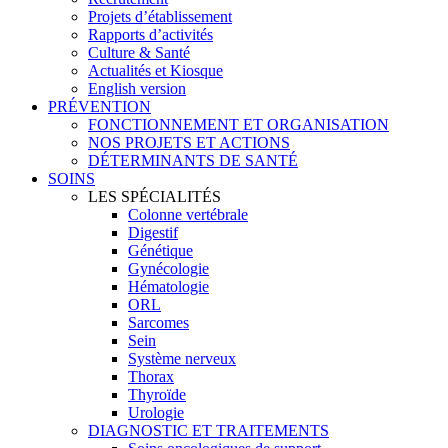
Projets d’établissement
Rapports d’activités
Culture & Santé
Actualités et Kiosque
English version
PRÉVENTION
FONCTIONNEMENT ET ORGANISATION
NOS PROJETS ET ACTIONS
DÉTERMINANTS DE SANTÉ
SOINS
LES SPÉCIALITÉS
Colonne vertébrale
Digestif
Génétique
Gynécologie
Hématologie
ORL
Sarcomes
Sein
Système nerveux
Thorax
Thyroïde
Urologie
DIAGNOSTIC ET TRAITEMENTS