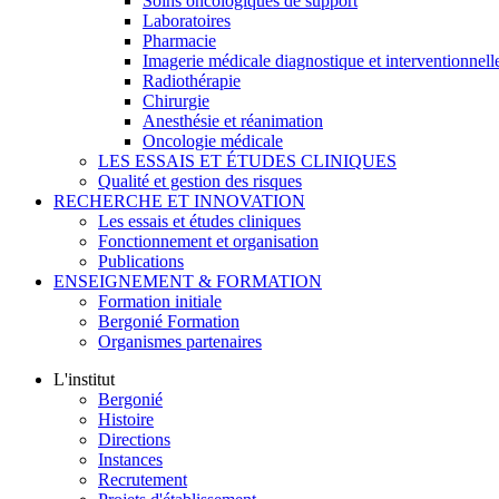
Soins oncologiques de support
Laboratoires
Pharmacie
Imagerie médicale diagnostique et interventionnell
Radiothérapie
Chirurgie
Anesthésie et réanimation
Oncologie médicale
LES ESSAIS ET ÉTUDES CLINIQUES
Qualité et gestion des risques
RECHERCHE ET INNOVATION
Les essais et études cliniques
Fonctionnement et organisation
Publications
ENSEIGNEMENT & FORMATION
Formation initiale
Bergonié Formation
Organismes partenaires
L'institut
Bergonié
Histoire
Directions
Instances
Recrutement