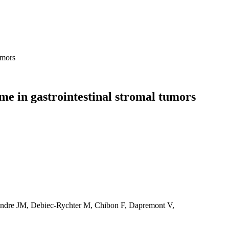
umors
ome in gastrointestinal stromal tumors
oindre JM, Debiec-Rychter M, Chibon F, Dapremont V,