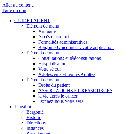
Aller au contenu
Faire un don
GUIDE PATIENT
Élément de menu
Annuaire
Accès et contact
Formalités administratives
Bergonié Uniconnect : votre application
Élément de menu
Consultations et téléconsultations
Hospitalisation
Votre séjour
Adolescents et Jeunes Adultes
Élément de menu
Droits du patient
ASSOCIATIONS ET RESSOURCES
la vie après le cancer
Donnez-nous votre avis
L’institut
Bergonié
Histoire
Directions
Instances
Recrutement