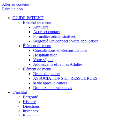
Aller au contenu
Faire un don
GUIDE PATIENT
Élément de menu
Annuaire
Accès et contact
Formalités administratives
Bergonié Uniconnect : votre application
Élément de menu
Consultations et téléconsultations
Hospitalisation
Votre séjour
Adolescents et Jeunes Adultes
Élément de menu
Droits du patient
ASSOCIATIONS ET RESSOURCES
la vie après le cancer
Donnez-nous votre avis
L’institut
Bergonié
Histoire
Directions
Instances
Recrutement