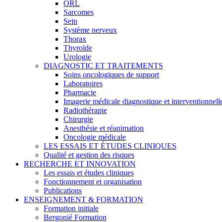
ORL
Sarcomes
Sein
Système nerveux
Thorax
Thyroïde
Urologie
DIAGNOSTIC ET TRAITEMENTS
Soins oncologiques de support
Laboratoires
Pharmacie
Imagerie médicale diagnostique et interventionnell
Radiothérapie
Chirurgie
Anesthésie et réanimation
Oncologie médicale
LES ESSAIS ET ÉTUDES CLINIQUES
Qualité et gestion des risques
RECHERCHE ET INNOVATION
Les essais et études cliniques
Fonctionnement et organisation
Publications
ENSEIGNEMENT & FORMATION
Formation initiale
Bergonié Formation