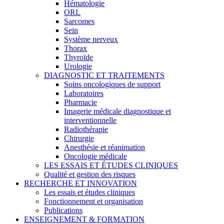
Hématologie
ORL
Sarcomes
Sein
Système nerveux
Thorax
Thyroïde
Urologie
DIAGNOSTIC ET TRAITEMENTS
Soins oncologiques de support
Laboratoires
Pharmacie
Imagerie médicale diagnostique et
interventionnelle
Radiothérapie
Chirurgie
Anesthésie et réanimation
Oncologie médicale
LES ESSAIS ET ÉTUDES CLINIQUES
Qualité et gestion des risques
RECHERCHE ET INNOVATION
Les essais et études cliniques
Fonctionnement et organisation
Publications
ENSEIGNEMENT & FORMATION