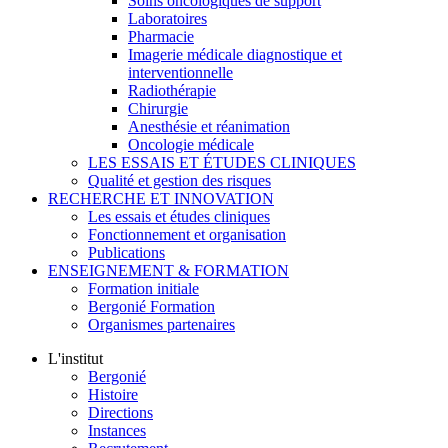
Soins oncologiques de support
Laboratoires
Pharmacie
Imagerie médicale diagnostique et
interventionnelle
Radiothérapie
Chirurgie
Anesthésie et réanimation
Oncologie médicale
LES ESSAIS ET ÉTUDES CLINIQUES
Qualité et gestion des risques
RECHERCHE ET INNOVATION
Les essais et études cliniques
Fonctionnement et organisation
Publications
ENSEIGNEMENT & FORMATION
Formation initiale
Bergonié Formation
Organismes partenaires
L'institut
Bergonié
Histoire
Directions
Instances