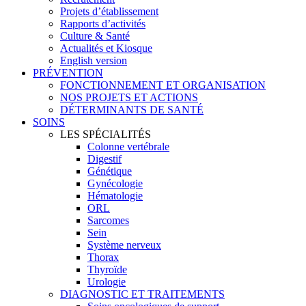
Projets d’établissement
Rapports d’activités
Culture & Santé
Actualités et Kiosque
English version
PRÉVENTION
FONCTIONNEMENT ET ORGANISATION
NOS PROJETS ET ACTIONS
DÉTERMINANTS DE SANTÉ
SOINS
LES SPÉCIALITÉS
Colonne vertébrale
Digestif
Génétique
Gynécologie
Hématologie
ORL
Sarcomes
Sein
Système nerveux
Thorax
Thyroïde
Urologie
DIAGNOSTIC ET TRAITEMENTS