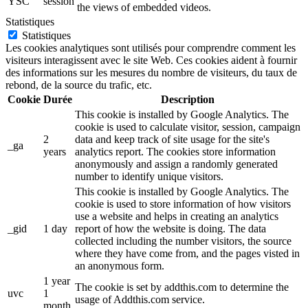
YSC
session
the views of embedded videos.
Statistiques
Statistiques
Les cookies analytiques sont utilisés pour comprendre comment les
visiteurs interagissent avec le site Web. Ces cookies aident à fournir
des informations sur les mesures du nombre de visiteurs, du taux de
rebond, de la source du trafic, etc.
Cookie
Durée
Description
This cookie is installed by Google Analytics. The
cookie is used to calculate visitor, session, campaign
2
data and keep track of site usage for the site's
_ga
years
analytics report. The cookies store information
anonymously and assign a randomly generated
number to identify unique visitors.
This cookie is installed by Google Analytics. The
cookie is used to store information of how visitors
use a website and helps in creating an analytics
_gid
1 day
report of how the website is doing. The data
collected including the number visitors, the source
where they have come from, and the pages visted in
an anonymous form.
1 year
The cookie is set by addthis.com to determine the
uvc
1
usage of Addthis.com service.
month