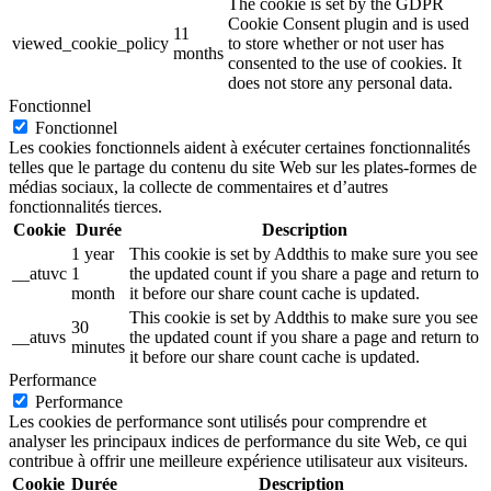
The cookie is set by the GDPR
Cookie Consent plugin and is used
11
viewed_cookie_policy
to store whether or not user has
months
consented to the use of cookies. It
does not store any personal data.
Fonctionnel
Fonctionnel
Les cookies fonctionnels aident à exécuter certaines fonctionnalités
telles que le partage du contenu du site Web sur les plates-formes de
médias sociaux, la collecte de commentaires et d’autres
fonctionnalités tierces.
Cookie
Durée
Description
1 year
This cookie is set by Addthis to make sure you see
__atuvc
1
the updated count if you share a page and return to
month
it before our share count cache is updated.
This cookie is set by Addthis to make sure you see
30
__atuvs
the updated count if you share a page and return to
minutes
it before our share count cache is updated.
Performance
Performance
Les cookies de performance sont utilisés pour comprendre et
analyser les principaux indices de performance du site Web, ce qui
contribue à offrir une meilleure expérience utilisateur aux visiteurs.
Cookie
Durée
Description