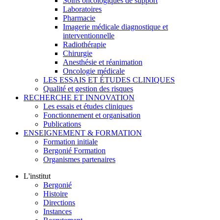
Soins oncologiques de support
Laboratoires
Pharmacie
Imagerie médicale diagnostique et
interventionnelle
Radiothérapie
Chirurgie
Anesthésie et réanimation
Oncologie médicale
LES ESSAIS ET ÉTUDES CLINIQUES
Qualité et gestion des risques
RECHERCHE ET INNOVATION
Les essais et études cliniques
Fonctionnement et organisation
Publications
ENSEIGNEMENT & FORMATION
Formation initiale
Bergonié Formation
Organismes partenaires
L'institut
Bergonié
Histoire
Directions
Instances