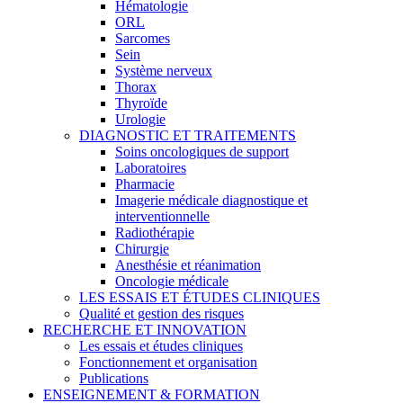
Hématologie
ORL
Sarcomes
Sein
Système nerveux
Thorax
Thyroïde
Urologie
DIAGNOSTIC ET TRAITEMENTS
Soins oncologiques de support
Laboratoires
Pharmacie
Imagerie médicale diagnostique et
interventionnelle
Radiothérapie
Chirurgie
Anesthésie et réanimation
Oncologie médicale
LES ESSAIS ET ÉTUDES CLINIQUES
Qualité et gestion des risques
RECHERCHE ET INNOVATION
Les essais et études cliniques
Fonctionnement et organisation
Publications
ENSEIGNEMENT & FORMATION