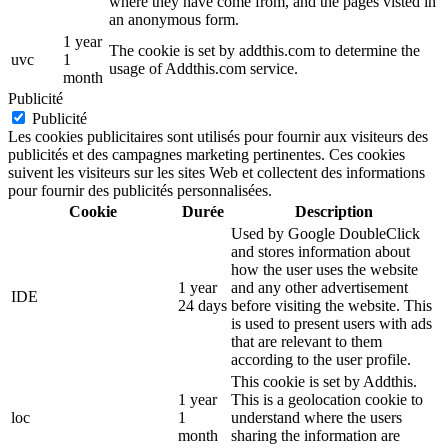
where they have come from, and the pages visted in
an anonymous form.
1 year
The cookie is set by addthis.com to determine the
uvc
1
usage of Addthis.com service.
month
Publicité
Publicité
Les cookies publicitaires sont utilisés pour fournir aux visiteurs des
publicités et des campagnes marketing pertinentes. Ces cookies
suivent les visiteurs sur les sites Web et collectent des informations
pour fournir des publicités personnalisées.
Cookie
Durée
Description
Used by Google DoubleClick
and stores information about
how the user uses the website
1 year
and any other advertisement
IDE
24 days
before visiting the website. This
is used to present users with ads
that are relevant to them
according to the user profile.
This cookie is set by Addthis.
1 year
This is a geolocation cookie to
loc
1
understand where the users
month
sharing the information are