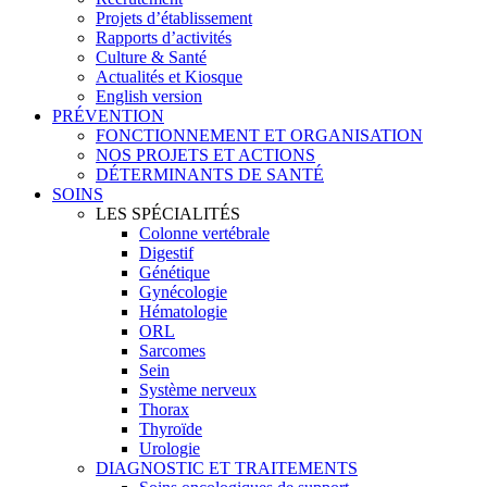
Projets d’établissement
Rapports d’activités
Culture & Santé
Actualités et Kiosque
English version
PRÉVENTION
FONCTIONNEMENT ET ORGANISATION
NOS PROJETS ET ACTIONS
DÉTERMINANTS DE SANTÉ
SOINS
LES SPÉCIALITÉS
Colonne vertébrale
Digestif
Génétique
Gynécologie
Hématologie
ORL
Sarcomes
Sein
Système nerveux
Thorax
Thyroïde
Urologie
DIAGNOSTIC ET TRAITEMENTS