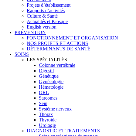
Projets d’établissement
Rapports d’activités
Culture & Santé
Actualités et Kiosque
English version
PRÉVENTION
FONCTIONNEMENT ET ORGANISATION
NOS PROJETS ET ACTIONS
DÉTERMINANTS DE SANTÉ
SOINS
LES SPÉCIALITÉS
Colonne vertébrale
Digestif
Génétique
Gynécologie
Hématologie
ORL
Sarcomes
Sein
Système nerveux
Thorax
Thyroïde
Urologie
DIAGNOSTIC ET TRAITEMENTS