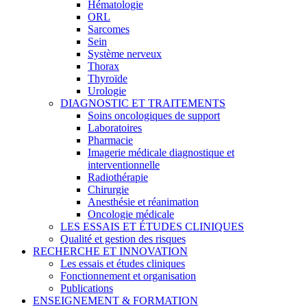
Hématologie
ORL
Sarcomes
Sein
Système nerveux
Thorax
Thyroïde
Urologie
DIAGNOSTIC ET TRAITEMENTS
Soins oncologiques de support
Laboratoires
Pharmacie
Imagerie médicale diagnostique et
interventionnelle
Radiothérapie
Chirurgie
Anesthésie et réanimation
Oncologie médicale
LES ESSAIS ET ÉTUDES CLINIQUES
Qualité et gestion des risques
RECHERCHE ET INNOVATION
Les essais et études cliniques
Fonctionnement et organisation
Publications
ENSEIGNEMENT & FORMATION