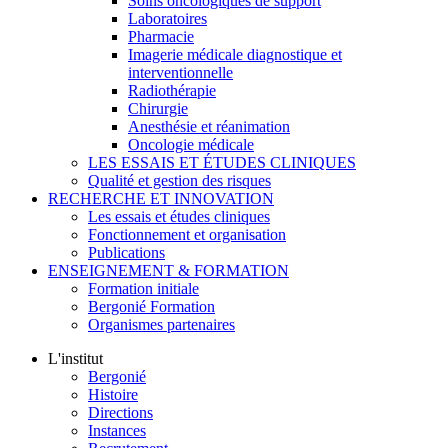
Soins oncologiques de support
Laboratoires
Pharmacie
Imagerie médicale diagnostique et
interventionnelle
Radiothérapie
Chirurgie
Anesthésie et réanimation
Oncologie médicale
LES ESSAIS ET ÉTUDES CLINIQUES
Qualité et gestion des risques
RECHERCHE ET INNOVATION
Les essais et études cliniques
Fonctionnement et organisation
Publications
ENSEIGNEMENT & FORMATION
Formation initiale
Bergonié Formation
Organismes partenaires
L'institut
Bergonié
Histoire
Directions
Instances