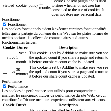
Cookie Consent plugin and is used
11
viewed_cookie_policy
to store whether or not user has
months
consented to the use of cookies. It
does not store any personal data.
Fonctionnel
Fonctionnel
Les cookies fonctionnels aident à exécuter certaines fonctionnalités
telles que le partage du contenu du site Web sur les plates-formes de
médias sociaux, la collecte de commentaires et d’autres
fonctionnalités tierces.
Cookie
Durée
Description
1 year
This cookie is set by Addthis to make sure you see
__atuvc
1
the updated count if you share a page and return to
month
it before our share count cache is updated.
This cookie is set by Addthis to make sure you see
30
__atuvs
the updated count if you share a page and return to
minutes
it before our share count cache is updated.
Performance
Performance
Les cookies de performance sont utilisés pour comprendre et
analyser les principaux indices de performance du site Web, ce qui
contribue à offrir une meilleure expérience utilisateur aux visiteurs.
Cookie
Durée
Description
This cookies is installed by Google Universal