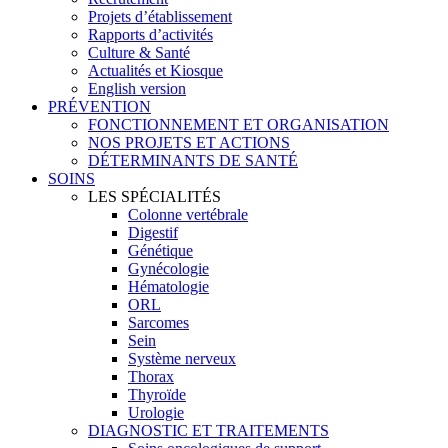
Projets d’établissement
Rapports d’activités
Culture & Santé
Actualités et Kiosque
English version
PRÉVENTION
FONCTIONNEMENT ET ORGANISATION
NOS PROJETS ET ACTIONS
DÉTERMINANTS DE SANTÉ
SOINS
LES SPÉCIALITÉS
Colonne vertébrale
Digestif
Génétique
Gynécologie
Hématologie
ORL
Sarcomes
Sein
Système nerveux
Thorax
Thyroïde
Urologie
DIAGNOSTIC ET TRAITEMENTS