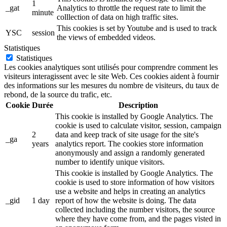
1
_gat
Analytics to throttle the request rate to limit the
minute
colllection of data on high traffic sites.
This cookies is set by Youtube and is used to track
YSC
session
the views of embedded videos.
Statistiques
Statistiques
Les cookies analytiques sont utilisés pour comprendre comment les
visiteurs interagissent avec le site Web. Ces cookies aident à fournir
des informations sur les mesures du nombre de visiteurs, du taux de
rebond, de la source du trafic, etc.
Cookie
Durée
Description
This cookie is installed by Google Analytics. The
cookie is used to calculate visitor, session, campaign
2
data and keep track of site usage for the site's
_ga
years
analytics report. The cookies store information
anonymously and assign a randomly generated
number to identify unique visitors.
This cookie is installed by Google Analytics. The
cookie is used to store information of how visitors
use a website and helps in creating an analytics
_gid
1 day
report of how the website is doing. The data
collected including the number visitors, the source
where they have come from, and the pages visted in