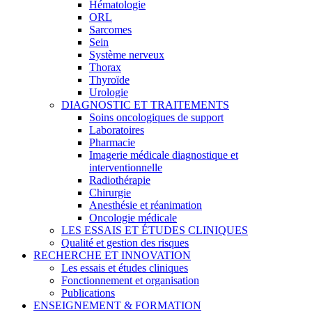
Hématologie
ORL
Sarcomes
Sein
Système nerveux
Thorax
Thyroïde
Urologie
DIAGNOSTIC ET TRAITEMENTS
Soins oncologiques de support
Laboratoires
Pharmacie
Imagerie médicale diagnostique et
interventionnelle
Radiothérapie
Chirurgie
Anesthésie et réanimation
Oncologie médicale
LES ESSAIS ET ÉTUDES CLINIQUES
Qualité et gestion des risques
RECHERCHE ET INNOVATION
Les essais et études cliniques
Fonctionnement et organisation
Publications
ENSEIGNEMENT & FORMATION