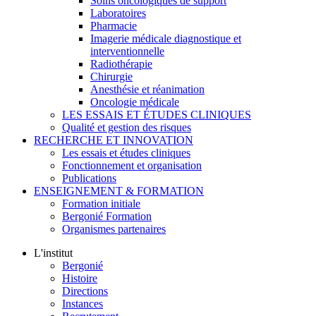
Soins oncologiques de support
Laboratoires
Pharmacie
Imagerie médicale diagnostique et
interventionnelle
Radiothérapie
Chirurgie
Anesthésie et réanimation
Oncologie médicale
LES ESSAIS ET ÉTUDES CLINIQUES
Qualité et gestion des risques
RECHERCHE ET INNOVATION
Les essais et études cliniques
Fonctionnement et organisation
Publications
ENSEIGNEMENT & FORMATION
Formation initiale
Bergonié Formation
Organismes partenaires
L'institut
Bergonié
Histoire
Directions
Instances