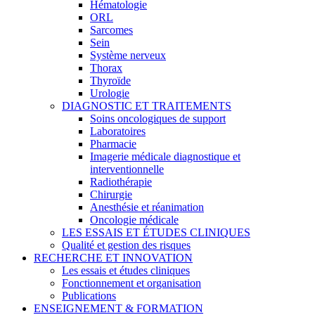
Hématologie
ORL
Sarcomes
Sein
Système nerveux
Thorax
Thyroïde
Urologie
DIAGNOSTIC ET TRAITEMENTS
Soins oncologiques de support
Laboratoires
Pharmacie
Imagerie médicale diagnostique et
interventionnelle
Radiothérapie
Chirurgie
Anesthésie et réanimation
Oncologie médicale
LES ESSAIS ET ÉTUDES CLINIQUES
Qualité et gestion des risques
RECHERCHE ET INNOVATION
Les essais et études cliniques
Fonctionnement et organisation
Publications
ENSEIGNEMENT & FORMATION