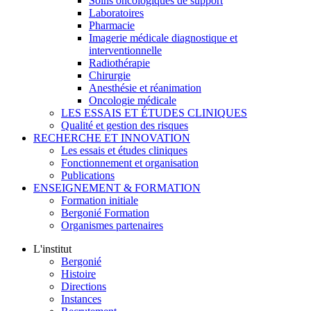
Soins oncologiques de support
Laboratoires
Pharmacie
Imagerie médicale diagnostique et
interventionnelle
Radiothérapie
Chirurgie
Anesthésie et réanimation
Oncologie médicale
LES ESSAIS ET ÉTUDES CLINIQUES
Qualité et gestion des risques
RECHERCHE ET INNOVATION
Les essais et études cliniques
Fonctionnement et organisation
Publications
ENSEIGNEMENT & FORMATION
Formation initiale
Bergonié Formation
Organismes partenaires
L'institut
Bergonié
Histoire
Directions
Instances