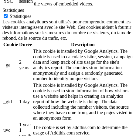
YSC
session
the views of embedded videos.
Statistiques
Statistiques
Les cookies analytiques sont utilisés pour comprendre comment les
visiteurs interagissent avec le site Web. Ces cookies aident à fournir
des informations sur les mesures du nombre de visiteurs, du taux de
rebond, de la source du trafic, etc.
Cookie
Durée
Description
This cookie is installed by Google Analytics. The
cookie is used to calculate visitor, session, campaign
2
data and keep track of site usage for the site's
_ga
years
analytics report. The cookies store information
anonymously and assign a randomly generated
number to identify unique visitors.
This cookie is installed by Google Analytics. The
cookie is used to store information of how visitors
use a website and helps in creating an analytics
_gid
1 day
report of how the website is doing. The data
collected including the number visitors, the source
where they have come from, and the pages visted in
an anonymous form.
1 year
The cookie is set by addthis.com to determine the
uvc
1
usage of Addthis.com service.
month