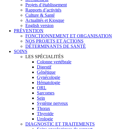
Projets d’établissement
Rapports d’activités
Culture & Santé
Actualités et Kiosque
English version
PRÉVENTION
FONCTIONNEMENT ET ORGANISATION
NOS PROJETS ET ACTIONS
DÉTERMINANTS DE SANTÉ
SOINS
LES SPÉCIALITÉS
Colonne vertébrale
Digestif
Génétique
Gynécologie
Hématologie
ORL
Sarcomes
Sein
Système nerveux
Thorax
Thyroïde
Urologie
DIAGNOSTIC ET TRAITEMENTS