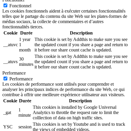
Fonctionnel
Les cookies fonctionnels aident à exécuter certaines fonctionnalités
telles que le partage du contenu du site Web sur les plates-formes de
médias sociaux, la collecte de commentaires et d’autres
fonctionnalités tierces.
Cookie
Durée
Description
1 year
This cookie is set by Addthis to make sure you see
__atuvc
1
the updated count if you share a page and return to
month
it before our share count cache is updated.
This cookie is set by Addthis to make sure you see
30
__atuvs
the updated count if you share a page and return to
minutes
it before our share count cache is updated.
Performance
Performance
Les cookies de performance sont utilisés pour comprendre et
analyser les principaux indices de performance du site Web, ce qui
contribue à offrir une meilleure expérience utilisateur aux visiteurs.
Cookie
Durée
Description
This cookies is installed by Google Universal
1
_gat
Analytics to throttle the request rate to limit the
minute
colllection of data on high traffic sites.
This cookies is set by Youtube and is used to track
YSC
session
the views of embedded videos.