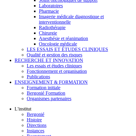
Soins oncologiques de support
Laboratoires
Pharmacie
Imagerie médicale diagnostique et
interventionnelle
Radiothérapie
Chirurgie
Anesthésie et réanimation
Oncologie médicale
LES ESSAIS ET ÉTUDES CLINIQUES
Qualité et gestion des risques
RECHERCHE ET INNOVATION
Les essais et études cliniques
Fonctionnement et organisation
Publications
ENSEIGNEMENT & FORMATION
Formation initiale
Bergonié Formation
Organismes partenaires
L'institut
Bergonié
Histoire
Directions
Instances