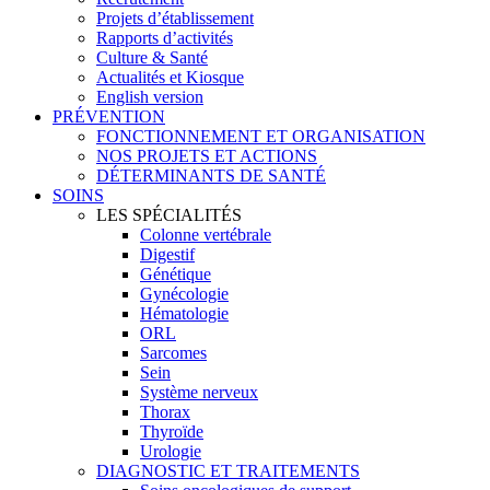
Projets d’établissement
Rapports d’activités
Culture & Santé
Actualités et Kiosque
English version
PRÉVENTION
FONCTIONNEMENT ET ORGANISATION
NOS PROJETS ET ACTIONS
DÉTERMINANTS DE SANTÉ
SOINS
LES SPÉCIALITÉS
Colonne vertébrale
Digestif
Génétique
Gynécologie
Hématologie
ORL
Sarcomes
Sein
Système nerveux
Thorax
Thyroïde
Urologie
DIAGNOSTIC ET TRAITEMENTS