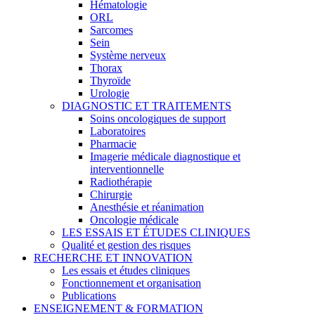
Hématologie
ORL
Sarcomes
Sein
Système nerveux
Thorax
Thyroïde
Urologie
DIAGNOSTIC ET TRAITEMENTS
Soins oncologiques de support
Laboratoires
Pharmacie
Imagerie médicale diagnostique et
interventionnelle
Radiothérapie
Chirurgie
Anesthésie et réanimation
Oncologie médicale
LES ESSAIS ET ÉTUDES CLINIQUES
Qualité et gestion des risques
RECHERCHE ET INNOVATION
Les essais et études cliniques
Fonctionnement et organisation
Publications
ENSEIGNEMENT & FORMATION