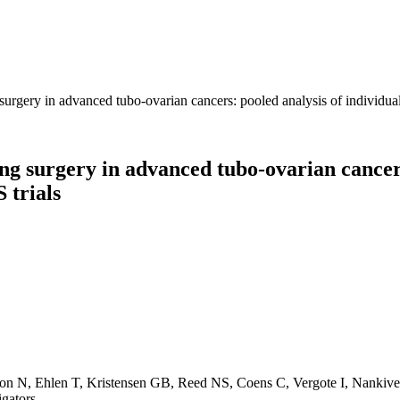
urgery in advanced tubo-ovarian cancers: pooled analysis of individ
 surgery in advanced tubo-ovarian cancers:
trials
n N, Ehlen T, Kristensen GB, Reed NS, Coens C, Vergote I, Nankive
gators,