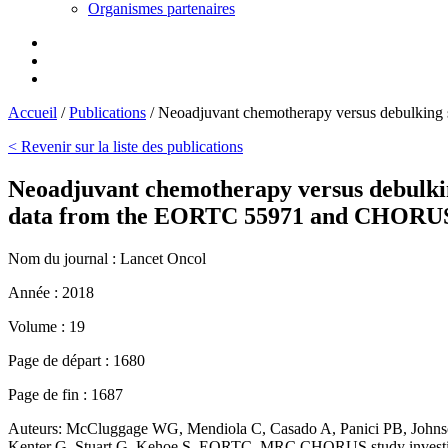
Organismes partenaires
Accueil
/
Publications
/
Neoadjuvant chemotherapy versus debulking s
< Revenir sur la liste des publications
Neoadjuvant chemotherapy versus debulking
data from the EORTC 55971 and CHORUS 
Nom du journal :
Lancet Oncol
Année :
2018
Volume :
19
Page de départ :
1680
Page de fin :
1687
Auteurs:
McCluggage WG, Mendiola C, Casado A, Panici PB, Johnso
Kenter G, Stuart G, Kehoe S, EORTC, MRC CHORUS study investi