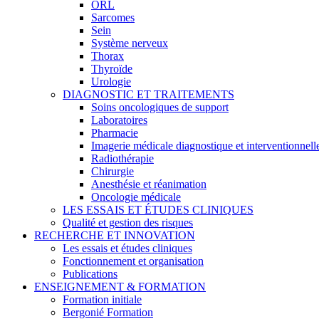
ORL
Sarcomes
Sein
Système nerveux
Thorax
Thyroïde
Urologie
DIAGNOSTIC ET TRAITEMENTS
Soins oncologiques de support
Laboratoires
Pharmacie
Imagerie médicale diagnostique et interventionnell
Radiothérapie
Chirurgie
Anesthésie et réanimation
Oncologie médicale
LES ESSAIS ET ÉTUDES CLINIQUES
Qualité et gestion des risques
RECHERCHE ET INNOVATION
Les essais et études cliniques
Fonctionnement et organisation
Publications
ENSEIGNEMENT & FORMATION
Formation initiale
Bergonié Formation