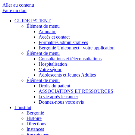
Aller au contenu
Faire un don
GUIDE PATIENT
Élément de menu
Annuaire
Accès et contact
Formalités administratives
Bergonié Uniconnect : votre application
Élément de menu
Consultations et téléconsultations
Hospitalisation
Votre séjour
Adolescents et Jeunes Adultes
Élément de menu
Droits du patient
ASSOCIATIONS ET RESSOURCES
la vie après le cancer
Donnez-nous votre avis
L’institut
Bergonié
Histoire
Directions
Instances
Recrutement