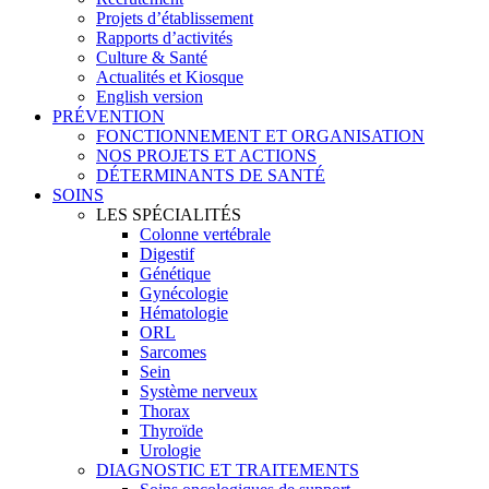
Projets d’établissement
Rapports d’activités
Culture & Santé
Actualités et Kiosque
English version
PRÉVENTION
FONCTIONNEMENT ET ORGANISATION
NOS PROJETS ET ACTIONS
DÉTERMINANTS DE SANTÉ
SOINS
LES SPÉCIALITÉS
Colonne vertébrale
Digestif
Génétique
Gynécologie
Hématologie
ORL
Sarcomes
Sein
Système nerveux
Thorax
Thyroïde
Urologie
DIAGNOSTIC ET TRAITEMENTS