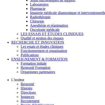
Soins oncologiques de support
Laboratoires
Pharmacie
Imagerie médicale diagnostique et interventionnell
Radiothérapie
Chirurgie
Anesthésie et réanimation
Oncologie médicale
LES ESSAIS ET ÉTUDES CLINIQUES
Qualité et gestion des risques
RECHERCHE ET INNOVATION
Les essais et études cliniques
Fonctionnement et organisation
Publications
ENSEIGNEMENT & FORMATION
Formation initiale
Bergonié Formation
Organismes partenaires
L'institut
Bergonié
Histoire
Directions
Instances
Recrutement