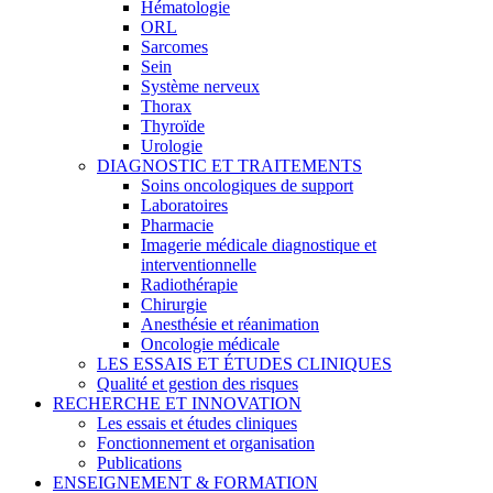
Hématologie
ORL
Sarcomes
Sein
Système nerveux
Thorax
Thyroïde
Urologie
DIAGNOSTIC ET TRAITEMENTS
Soins oncologiques de support
Laboratoires
Pharmacie
Imagerie médicale diagnostique et
interventionnelle
Radiothérapie
Chirurgie
Anesthésie et réanimation
Oncologie médicale
LES ESSAIS ET ÉTUDES CLINIQUES
Qualité et gestion des risques
RECHERCHE ET INNOVATION
Les essais et études cliniques
Fonctionnement et organisation
Publications
ENSEIGNEMENT & FORMATION