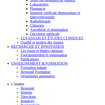
Soins oncologiques de support
Laboratoires
Pharmacie
Imagerie médicale diagnostique et
interventionnelle
Radiothérapie
Chirurgie
Anesthésie et réanimation
Oncologie médicale
LES ESSAIS ET ÉTUDES CLINIQUES
Qualité et gestion des risques
RECHERCHE ET INNOVATION
Les essais et études cliniques
Fonctionnement et organisation
Publications
ENSEIGNEMENT & FORMATION
Formation initiale
Bergonié Formation
Organismes partenaires
L'institut
Bergonié
Histoire
Directions
Instances