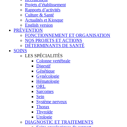
Projets d’établissement
Rapports d’activités
Culture & Santé
Actualités et Kiosque
English version
PRÉVENTION
FONCTIONNEMENT ET ORGANISATION
NOS PROJETS ET ACTIONS
DÉTERMINANTS DE SANTÉ
SOINS
LES SPÉCIALITÉS
Colonne vertébrale
Digestif
Génétique
Gynécologie
Hématologie
ORL
Sarcomes
Sein
Système nerveux
Thorax
Thyroïde
Urologie
DIAGNOSTIC ET TRAITEMENTS