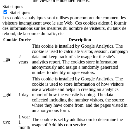
the views of embedded videos.
Statistiques
Statistiques
Les cookies analytiques sont utilisés pour comprendre comment les
visiteurs interagissent avec le site Web. Ces cookies aident à fournir
des informations sur les mesures du nombre de visiteurs, du taux de
rebond, de la source du trafic, etc.
Cookie
Durée
Description
This cookie is installed by Google Analytics. The
cookie is used to calculate visitor, session, campaign
2
data and keep track of site usage for the site's
_ga
years
analytics report. The cookies store information
anonymously and assign a randomly generated
number to identify unique visitors.
This cookie is installed by Google Analytics. The
cookie is used to store information of how visitors
use a website and helps in creating an analytics
_gid
1 day
report of how the website is doing. The data
collected including the number visitors, the source
where they have come from, and the pages visted in
an anonymous form.
1 year
The cookie is set by addthis.com to determine the
uvc
1
usage of Addthis.com service.
month