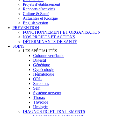
Projets d’établissement
Rapports d’activités
Culture & Santé
Actualités et Kiosque
English version
PRÉVENTION
FONCTIONNEMENT ET ORGANISATION
NOS PROJETS ET ACTIONS
DÉTERMINANTS DE SANTÉ
SOINS
LES SPÉCIALITÉS
Colonne vertébrale
Digestif
Génétique
Gynécologie
Hématologie
ORL
Sarcomes
Sein
Système nerveux
Thorax
Thyroïde
Urologie
DIAGNOSTIC ET TRAITEMENTS