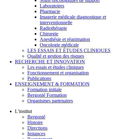
Soins oncologiques de support
Laboratoires
Pharmacie
Imagerie médicale diagnostique et
interventionnelle
Radiothérapie
Chirurgie
Anesthésie et réanimation
Oncologie médicale
LES ESSAIS ET ÉTUDES CLINIQUES
Qualité et gestion des risques
RECHERCHE ET INNOVATION
Les essais et études cliniques
Fonctionnement et organisation
Publications
ENSEIGNEMENT & FORMATION
Formation initiale
Bergonié Formation
Organismes partenaires
L'institut
Bergonié
Histoire
Directions
Instances