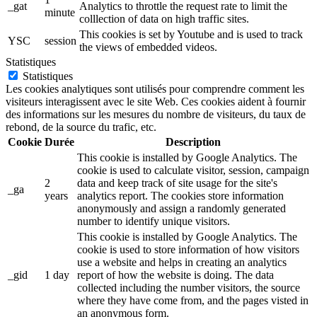
_gat
Analytics to throttle the request rate to limit the
minute
colllection of data on high traffic sites.
This cookies is set by Youtube and is used to track
YSC
session
the views of embedded videos.
Statistiques
Statistiques
Les cookies analytiques sont utilisés pour comprendre comment les
visiteurs interagissent avec le site Web. Ces cookies aident à fournir
des informations sur les mesures du nombre de visiteurs, du taux de
rebond, de la source du trafic, etc.
Cookie
Durée
Description
This cookie is installed by Google Analytics. The
cookie is used to calculate visitor, session, campaign
2
data and keep track of site usage for the site's
_ga
years
analytics report. The cookies store information
anonymously and assign a randomly generated
number to identify unique visitors.
This cookie is installed by Google Analytics. The
cookie is used to store information of how visitors
use a website and helps in creating an analytics
_gid
1 day
report of how the website is doing. The data
collected including the number visitors, the source
where they have come from, and the pages visted in
an anonymous form.