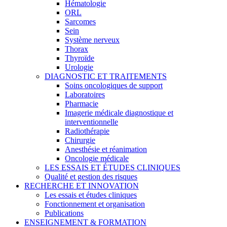
Hématologie
ORL
Sarcomes
Sein
Système nerveux
Thorax
Thyroïde
Urologie
DIAGNOSTIC ET TRAITEMENTS
Soins oncologiques de support
Laboratoires
Pharmacie
Imagerie médicale diagnostique et
interventionnelle
Radiothérapie
Chirurgie
Anesthésie et réanimation
Oncologie médicale
LES ESSAIS ET ÉTUDES CLINIQUES
Qualité et gestion des risques
RECHERCHE ET INNOVATION
Les essais et études cliniques
Fonctionnement et organisation
Publications
ENSEIGNEMENT & FORMATION