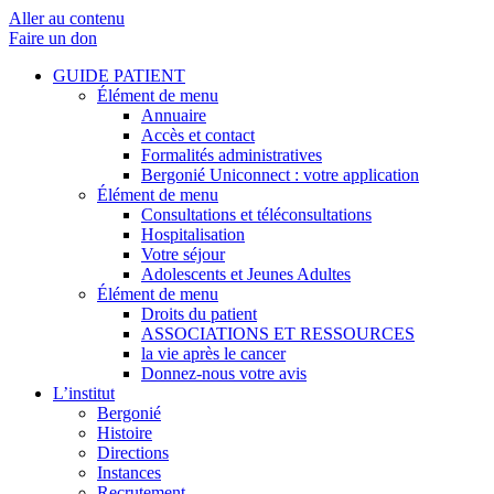
Aller au contenu
Faire un don
GUIDE PATIENT
Élément de menu
Annuaire
Accès et contact
Formalités administratives
Bergonié Uniconnect : votre application
Élément de menu
Consultations et téléconsultations
Hospitalisation
Votre séjour
Adolescents et Jeunes Adultes
Élément de menu
Droits du patient
ASSOCIATIONS ET RESSOURCES
la vie après le cancer
Donnez-nous votre avis
L’institut
Bergonié
Histoire
Directions
Instances
Recrutement