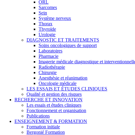
ORL
Sarcomes
Sein
Système nerveux
Thorax
Thyroïde
Urologie
DIAGNOSTIC ET TRAITEMENTS
Soins oncologiques de support
Laboratoires
Pharmacie
Imagerie médicale diagnostique et interventionnell
Radiothérapie
Chirurgie
Anesthésie et réanimation
Oncologie médicale
LES ESSAIS ET ÉTUDES CLINIQUES
Qualité et gestion des risques
RECHERCHE ET INNOVATION
Les essais et études cliniques
Fonctionnement et organisation
Publications
ENSEIGNEMENT & FORMATION
Formation initiale
Bergonié Formation