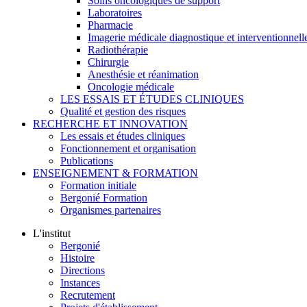
Soins oncologiques de support
Laboratoires
Pharmacie
Imagerie médicale diagnostique et interventionnell
Radiothérapie
Chirurgie
Anesthésie et réanimation
Oncologie médicale
LES ESSAIS ET ÉTUDES CLINIQUES
Qualité et gestion des risques
RECHERCHE ET INNOVATION
Les essais et études cliniques
Fonctionnement et organisation
Publications
ENSEIGNEMENT & FORMATION
Formation initiale
Bergonié Formation
Organismes partenaires
L'institut
Bergonié
Histoire
Directions
Instances
Recrutement