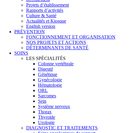
Projets d’établissement
Rapports d’activités
Culture & Santé
Actualités et Kiosque
English version
PRÉVENTION
FONCTIONNEMENT ET ORGANISATION
NOS PROJETS ET ACTIONS
DÉTERMINANTS DE SANTÉ
SOINS
LES SPÉCIALITÉS
Colonne vertébrale
Digestif
Génétique
Gynécologie
Hématologie
ORL
Sarcomes
Sein
Système nerveux
Thorax
Thyroïde
Urologie
DIAGNOSTIC ET TRAITEMENTS