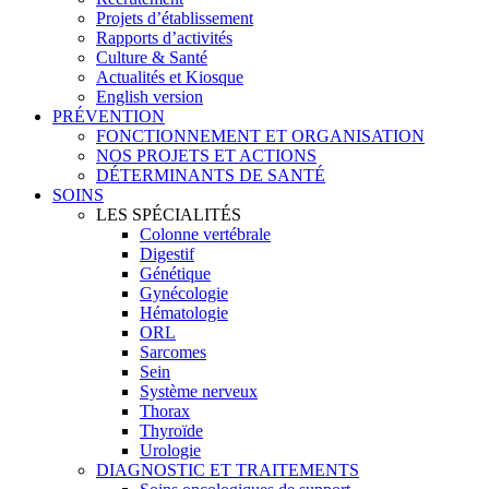
Projets d’établissement
Rapports d’activités
Culture & Santé
Actualités et Kiosque
English version
PRÉVENTION
FONCTIONNEMENT ET ORGANISATION
NOS PROJETS ET ACTIONS
DÉTERMINANTS DE SANTÉ
SOINS
LES SPÉCIALITÉS
Colonne vertébrale
Digestif
Génétique
Gynécologie
Hématologie
ORL
Sarcomes
Sein
Système nerveux
Thorax
Thyroïde
Urologie
DIAGNOSTIC ET TRAITEMENTS