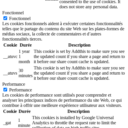
consented to the use of cookies. It
does not store any personal data.
Fonctionnel
Fonctionnel
Les cookies fonctionnels aident à exécuter certaines fonctionnalités
telles que le partage du contenu du site Web sur les plates-formes de
médias sociaux, la collecte de commentaires et d’autres
fonctionnalités tierces.
Cookie
Durée
Description
1 year
This cookie is set by Addthis to make sure you see
__atuvc
1
the updated count if you share a page and return to
month
it before our share count cache is updated.
This cookie is set by Addthis to make sure you see
30
__atuvs
the updated count if you share a page and return to
minutes
it before our share count cache is updated.
Performance
Performance
Les cookies de performance sont utilisés pour comprendre et
analyser les principaux indices de performance du site Web, ce qui
contribue à offrir une meilleure expérience utilisateur aux visiteurs.
Cookie
Durée
Description
This cookies is installed by Google Universal
1
_gat
Analytics to throttle the request rate to limit the
minute
colllection of data on high traffic sites.