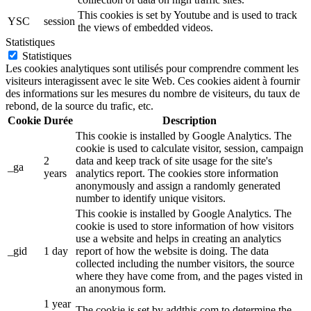
This cookies is set by Youtube and is used to track
YSC
session
the views of embedded videos.
Statistiques
Statistiques
Les cookies analytiques sont utilisés pour comprendre comment les
visiteurs interagissent avec le site Web. Ces cookies aident à fournir
des informations sur les mesures du nombre de visiteurs, du taux de
rebond, de la source du trafic, etc.
Cookie
Durée
Description
This cookie is installed by Google Analytics. The
cookie is used to calculate visitor, session, campaign
2
data and keep track of site usage for the site's
_ga
years
analytics report. The cookies store information
anonymously and assign a randomly generated
number to identify unique visitors.
This cookie is installed by Google Analytics. The
cookie is used to store information of how visitors
use a website and helps in creating an analytics
_gid
1 day
report of how the website is doing. The data
collected including the number visitors, the source
where they have come from, and the pages visted in
an anonymous form.
1 year
The cookie is set by addthis.com to determine the