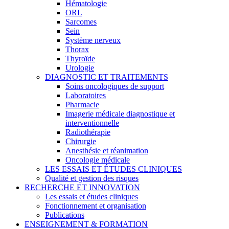
Hématologie
ORL
Sarcomes
Sein
Système nerveux
Thorax
Thyroïde
Urologie
DIAGNOSTIC ET TRAITEMENTS
Soins oncologiques de support
Laboratoires
Pharmacie
Imagerie médicale diagnostique et
interventionnelle
Radiothérapie
Chirurgie
Anesthésie et réanimation
Oncologie médicale
LES ESSAIS ET ÉTUDES CLINIQUES
Qualité et gestion des risques
RECHERCHE ET INNOVATION
Les essais et études cliniques
Fonctionnement et organisation
Publications
ENSEIGNEMENT & FORMATION