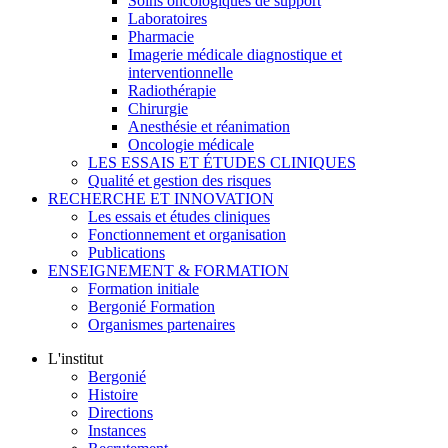
Soins oncologiques de support
Laboratoires
Pharmacie
Imagerie médicale diagnostique et
interventionnelle
Radiothérapie
Chirurgie
Anesthésie et réanimation
Oncologie médicale
LES ESSAIS ET ÉTUDES CLINIQUES
Qualité et gestion des risques
RECHERCHE ET INNOVATION
Les essais et études cliniques
Fonctionnement et organisation
Publications
ENSEIGNEMENT & FORMATION
Formation initiale
Bergonié Formation
Organismes partenaires
L'institut
Bergonié
Histoire
Directions
Instances