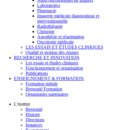
Soins oncologiques de support
Laboratoires
Pharmacie
Imagerie médicale diagnostique et
interventionnelle
Radiothérapie
Chirurgie
Anesthésie et réanimation
Oncologie médicale
LES ESSAIS ET ÉTUDES CLINIQUES
Qualité et gestion des risques
RECHERCHE ET INNOVATION
Les essais et études cliniques
Fonctionnement et organisation
Publications
ENSEIGNEMENT & FORMATION
Formation initiale
Bergonié Formation
Organismes partenaires
L'institut
Bergonié
Histoire
Directions
Instances