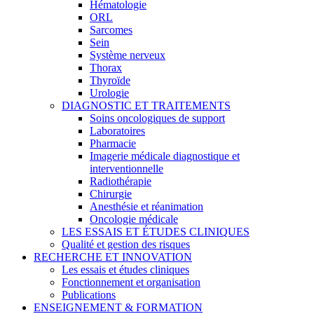
Hématologie
ORL
Sarcomes
Sein
Système nerveux
Thorax
Thyroïde
Urologie
DIAGNOSTIC ET TRAITEMENTS
Soins oncologiques de support
Laboratoires
Pharmacie
Imagerie médicale diagnostique et
interventionnelle
Radiothérapie
Chirurgie
Anesthésie et réanimation
Oncologie médicale
LES ESSAIS ET ÉTUDES CLINIQUES
Qualité et gestion des risques
RECHERCHE ET INNOVATION
Les essais et études cliniques
Fonctionnement et organisation
Publications
ENSEIGNEMENT & FORMATION