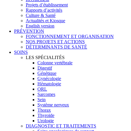
Projets d’établissement
Rapports d’activités
Culture & Santé
Actualités et Kiosque
English version
PRÉVENTION
FONCTIONNEMENT ET ORGANISATION
NOS PROJETS ET ACTIONS
DÉTERMINANTS DE SANTÉ
SOINS
LES SPÉCIALITÉS
Colonne vertébrale
Digestif
Génétique
Gynécologie
Hématologie
ORL
Sarcomes
Sein
Système nerveux
Thorax
Thyroïde
Urologie
DIAGNOSTIC ET TRAITEMENTS