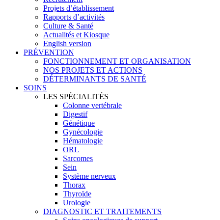
Projets d’établissement
Rapports d’activités
Culture & Santé
Actualités et Kiosque
English version
PRÉVENTION
FONCTIONNEMENT ET ORGANISATION
NOS PROJETS ET ACTIONS
DÉTERMINANTS DE SANTÉ
SOINS
LES SPÉCIALITÉS
Colonne vertébrale
Digestif
Génétique
Gynécologie
Hématologie
ORL
Sarcomes
Sein
Système nerveux
Thorax
Thyroïde
Urologie
DIAGNOSTIC ET TRAITEMENTS