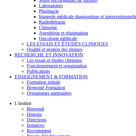
Soins oncologiques de support
Laboratoires
Pharmacie
Imagerie médicale diagnostique et interventionnell
Radiothérapie
Chirurgie
Anesthésie et réanimation
Oncologie médicale
LES ESSAIS ET ÉTUDES CLINIQUES
Qualité et gestion des risques
RECHERCHE ET INNOVATION
Les essais et études cliniques
Fonctionnement et organisation
Publications
ENSEIGNEMENT & FORMATION
Formation initiale
Bergonié Formation
Organismes partenaires
L'institut
Bergonié
Histoire
Directions
Instances
Recrutement