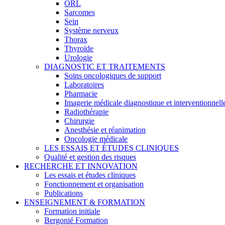
ORL
Sarcomes
Sein
Système nerveux
Thorax
Thyroïde
Urologie
DIAGNOSTIC ET TRAITEMENTS
Soins oncologiques de support
Laboratoires
Pharmacie
Imagerie médicale diagnostique et interventionnell
Radiothérapie
Chirurgie
Anesthésie et réanimation
Oncologie médicale
LES ESSAIS ET ÉTUDES CLINIQUES
Qualité et gestion des risques
RECHERCHE ET INNOVATION
Les essais et études cliniques
Fonctionnement et organisation
Publications
ENSEIGNEMENT & FORMATION
Formation initiale
Bergonié Formation