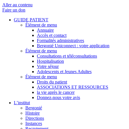
Aller au contenu
Faire un don
GUIDE PATIENT
Élément de menu
Annuaire
Accès et contact
Formalités administratives
Bergonié Uniconnect : votre application
Élément de menu
Consultations et téléconsultations
Hospitalisation
Votre séjour
Adolescents et Jeunes Adultes
Élément de menu
Droits du patient
ASSOCIATIONS ET RESSOURCES
la vie après le cancer
Donnez-nous votre avis
L’institut
Bergonié
Histoire
Directions
Instances
Recrutement