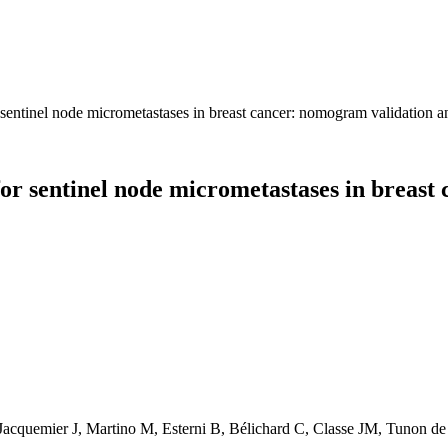
 sentinel node micrometastases in breast cancer: nomogram validation 
for sentinel node micrometastases in breas
cquemier J, Martino M, Esterni B, Bélichard C, Classe JM, Tunon de 