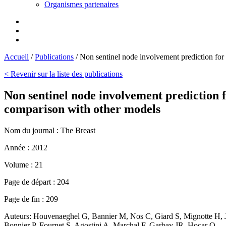
Organismes partenaires
Accueil
/
Publications
/
Non sentinel node involvement prediction for
< Revenir sur la liste des publications
Non sentinel node involvement prediction 
comparison with other models
Nom du journal :
The Breast
Année :
2012
Volume :
21
Page de départ :
204
Page de fin :
209
Auteurs:
Houvenaeghel G, Bannier M, Nos C, Giard S, Mignotte H, Ja
Bonnier P, Fournet S, Agostini A, Marchal F, Garbay JR, Hocar O,