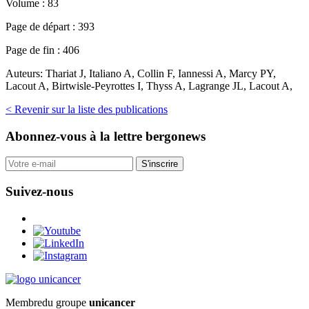
Volume :
83
Page de départ :
393
Page de fin :
406
Auteurs:
Thariat J, Italiano A, Collin F, Iannessi A, Marcy PY,
Lacout A, Birtwisle-Peyrottes I, Thyss A, Lagrange JL, Lacout A,
< Revenir sur la liste des publications
Abonnez-vous
à la lettre bergonews
S'inscrire
Suivez-nous
Membre
du groupe
unicancer