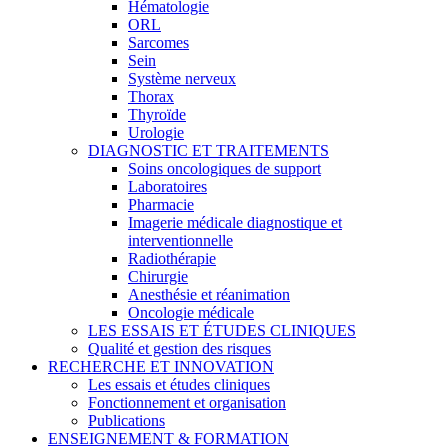
Hématologie
ORL
Sarcomes
Sein
Système nerveux
Thorax
Thyroïde
Urologie
DIAGNOSTIC ET TRAITEMENTS
Soins oncologiques de support
Laboratoires
Pharmacie
Imagerie médicale diagnostique et
interventionnelle
Radiothérapie
Chirurgie
Anesthésie et réanimation
Oncologie médicale
LES ESSAIS ET ÉTUDES CLINIQUES
Qualité et gestion des risques
RECHERCHE ET INNOVATION
Les essais et études cliniques
Fonctionnement et organisation
Publications
ENSEIGNEMENT & FORMATION