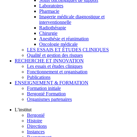
Soins oncologiques de support
Laboratoires
Pharmacie
Imagerie médicale diagnostique et
interventionnelle
Radiothérapie
Chirurgie
Anesthésie et réanimation
Oncologie médicale
LES ESSAIS ET ÉTUDES CLINIQUES
Qualité et gestion des risques
RECHERCHE ET INNOVATION
Les essais et études cliniques
Fonctionnement et organisation
Publications
ENSEIGNEMENT & FORMATION
Formation initiale
Bergonié Formation
Organismes partenaires
L'institut
Bergonié
Histoire
Directions
Instances