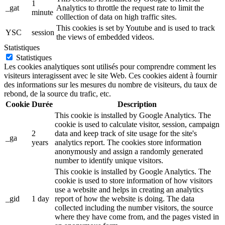
1
_gat
Analytics to throttle the request rate to limit the
minute
colllection of data on high traffic sites.
This cookies is set by Youtube and is used to track
YSC
session
the views of embedded videos.
Statistiques
Statistiques
Les cookies analytiques sont utilisés pour comprendre comment les
visiteurs interagissent avec le site Web. Ces cookies aident à fournir
des informations sur les mesures du nombre de visiteurs, du taux de
rebond, de la source du trafic, etc.
Cookie
Durée
Description
This cookie is installed by Google Analytics. The
cookie is used to calculate visitor, session, campaign
2
data and keep track of site usage for the site's
_ga
years
analytics report. The cookies store information
anonymously and assign a randomly generated
number to identify unique visitors.
This cookie is installed by Google Analytics. The
cookie is used to store information of how visitors
use a website and helps in creating an analytics
_gid
1 day
report of how the website is doing. The data
collected including the number visitors, the source
where they have come from, and the pages visted in