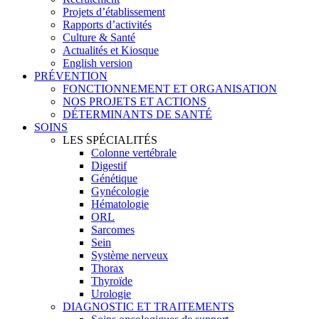
Projets d’établissement
Rapports d’activités
Culture & Santé
Actualités et Kiosque
English version
PRÉVENTION
FONCTIONNEMENT ET ORGANISATION
NOS PROJETS ET ACTIONS
DÉTERMINANTS DE SANTÉ
SOINS
LES SPÉCIALITÉS
Colonne vertébrale
Digestif
Génétique
Gynécologie
Hématologie
ORL
Sarcomes
Sein
Système nerveux
Thorax
Thyroïde
Urologie
DIAGNOSTIC ET TRAITEMENTS