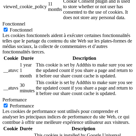
Cookie Consent plugin and is used
11
viewed_cookie_policy
to store whether or not user has
months
consented to the use of cookies. It
does not store any personal data.
Fonctionnel
Fonctionnel
Les cookies fonctionnels aident à exécuter certaines fonctionnalités
telles que le partage du contenu du site Web sur les plates-formes de
médias sociaux, la collecte de commentaires et d’autres
fonctionnalités tierces.
Cookie
Durée
Description
1 year
This cookie is set by Addthis to make sure you see
__atuvc
1
the updated count if you share a page and return to
month
it before our share count cache is updated.
This cookie is set by Addthis to make sure you see
30
__atuvs
the updated count if you share a page and return to
minutes
it before our share count cache is updated.
Performance
Performance
Les cookies de performance sont utilisés pour comprendre et
analyser les principaux indices de performance du site Web, ce qui
contribue à offrir une meilleure expérience utilisateur aux visiteurs.
Cookie
Durée
Description
This cookies is installed by Google Universal