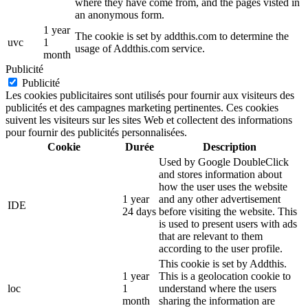
where they have come from, and the pages visted in
an anonymous form.
1 year
The cookie is set by addthis.com to determine the
uvc
1
usage of Addthis.com service.
month
Publicité
Publicité
Les cookies publicitaires sont utilisés pour fournir aux visiteurs des
publicités et des campagnes marketing pertinentes. Ces cookies
suivent les visiteurs sur les sites Web et collectent des informations
pour fournir des publicités personnalisées.
Cookie
Durée
Description
Used by Google DoubleClick
and stores information about
how the user uses the website
1 year
and any other advertisement
IDE
24 days
before visiting the website. This
is used to present users with ads
that are relevant to them
according to the user profile.
This cookie is set by Addthis.
1 year
This is a geolocation cookie to
loc
1
understand where the users
month
sharing the information are