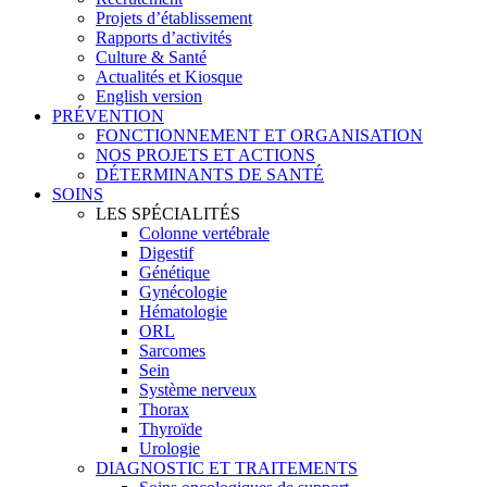
Projets d’établissement
Rapports d’activités
Culture & Santé
Actualités et Kiosque
English version
PRÉVENTION
FONCTIONNEMENT ET ORGANISATION
NOS PROJETS ET ACTIONS
DÉTERMINANTS DE SANTÉ
SOINS
LES SPÉCIALITÉS
Colonne vertébrale
Digestif
Génétique
Gynécologie
Hématologie
ORL
Sarcomes
Sein
Système nerveux
Thorax
Thyroïde
Urologie
DIAGNOSTIC ET TRAITEMENTS