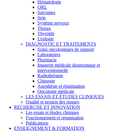
Hématologie
ORL
Sarcomes
Sein
Système nerveux
Thorax
Thyroïde
Urologie
DIAGNOSTIC ET TRAITEMENTS
Soins oncologiques de support
Laboratoires
Pharmacie
Imagerie médicale diagnostique et
interventionnelle
Radiothérapie
Chirurgie
Anesthésie et réanimation
Oncologie médicale
LES ESSAIS ET ÉTUDES CLINIQUES
Qualité et gestion des risques
RECHERCHE ET INNOVATION
Les essais et études cliniques
Fonctionnement et organisation
Publications
ENSEIGNEMENT & FORMATION