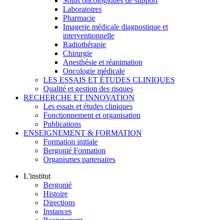
Soins oncologiques de support
Laboratoires
Pharmacie
Imagerie médicale diagnostique et
interventionnelle
Radiothérapie
Chirurgie
Anesthésie et réanimation
Oncologie médicale
LES ESSAIS ET ÉTUDES CLINIQUES
Qualité et gestion des risques
RECHERCHE ET INNOVATION
Les essais et études cliniques
Fonctionnement et organisation
Publications
ENSEIGNEMENT & FORMATION
Formation initiale
Bergonié Formation
Organismes partenaires
L'institut
Bergonié
Histoire
Directions
Instances