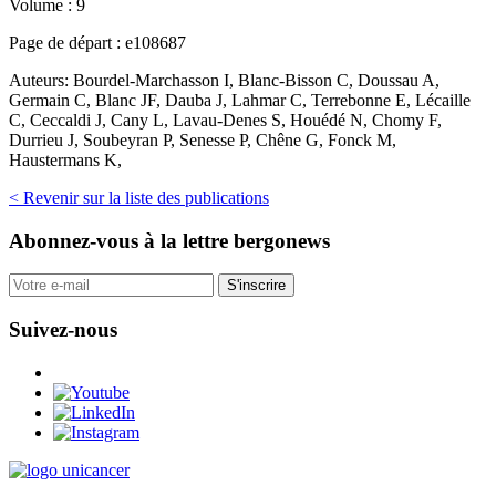
Volume :
9
Page de départ :
e108687
Auteurs:
Bourdel-Marchasson I, Blanc-Bisson C, Doussau A,
Germain C, Blanc JF, Dauba J, Lahmar C, Terrebonne E, Lécaille
C, Ceccaldi J, Cany L, Lavau-Denes S, Houédé N, Chomy F,
Durrieu J, Soubeyran P, Senesse P, Chêne G, Fonck M,
Haustermans K,
< Revenir sur la liste des publications
Abonnez-vous
à la lettre bergonews
S'inscrire
Suivez-nous