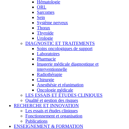
Hématologie
ORL
Sarcomes
Sein
Système nerveux
Thorax
Thyroïde
Urologie
DIAGNOSTIC ET TRAITEMENTS
Soins oncologiques de support
Laboratoires
Pharmacie
Imagerie médicale diagnostique et
interventionnelle
Radiothérapie
Chirurgie
Anesthésie et réanimation
Oncologie médicale
LES ESSAIS ET ÉTUDES CLINIQUES
Qualité et gestion des risques
RECHERCHE ET INNOVATION
Les essais et études cliniques
Fonctionnement et organisation
Publications
ENSEIGNEMENT & FORMATION