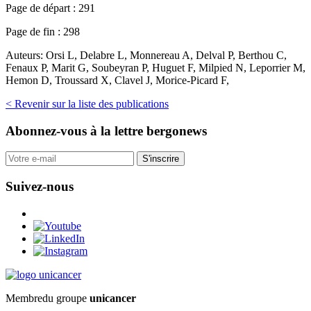
Page de départ :
291
Page de fin :
298
Auteurs:
Orsi L, Delabre L, Monnereau A, Delval P, Berthou C,
Fenaux P, Marit G, Soubeyran P, Huguet F, Milpied N, Leporrier M,
Hemon D, Troussard X, Clavel J, Morice-Picard F,
< Revenir sur la liste des publications
Abonnez-vous
à la lettre bergonews
S'inscrire
Suivez-nous
Membre
du groupe
unicancer