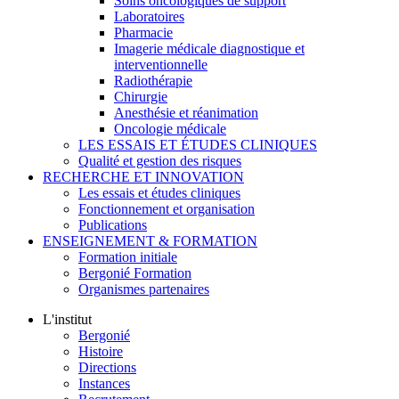
Soins oncologiques de support
Laboratoires
Pharmacie
Imagerie médicale diagnostique et
interventionnelle
Radiothérapie
Chirurgie
Anesthésie et réanimation
Oncologie médicale
LES ESSAIS ET ÉTUDES CLINIQUES
Qualité et gestion des risques
RECHERCHE ET INNOVATION
Les essais et études cliniques
Fonctionnement et organisation
Publications
ENSEIGNEMENT & FORMATION
Formation initiale
Bergonié Formation
Organismes partenaires
L'institut
Bergonié
Histoire
Directions
Instances