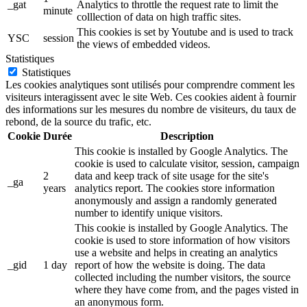
_gat
Analytics to throttle the request rate to limit the
minute
colllection of data on high traffic sites.
This cookies is set by Youtube and is used to track
YSC
session
the views of embedded videos.
Statistiques
Statistiques
Les cookies analytiques sont utilisés pour comprendre comment les
visiteurs interagissent avec le site Web. Ces cookies aident à fournir
des informations sur les mesures du nombre de visiteurs, du taux de
rebond, de la source du trafic, etc.
Cookie
Durée
Description
This cookie is installed by Google Analytics. The
cookie is used to calculate visitor, session, campaign
2
data and keep track of site usage for the site's
_ga
years
analytics report. The cookies store information
anonymously and assign a randomly generated
number to identify unique visitors.
This cookie is installed by Google Analytics. The
cookie is used to store information of how visitors
use a website and helps in creating an analytics
_gid
1 day
report of how the website is doing. The data
collected including the number visitors, the source
where they have come from, and the pages visted in
an anonymous form.