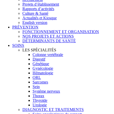
Projets d’établissement
Rapports d’activités
Culture & Santé
Actualités et Kiosque
English version
PRÉVENTION
FONCTIONNEMENT ET ORGANISATION
NOS PROJETS ET ACTIONS
DÉTERMINANTS DE SANTÉ
SOINS
LES SPÉCIALITÉS
Colonne vertébrale
Digestif
Génétique
Gynécologie
Hématologie
ORL
Sarcomes
Sein
Système nerveux
Thorax
Thyroïde
Urologie
DIAGNOSTIC ET TRAITEMENTS