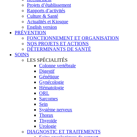
Projets d’établissement
Rapports d’activités
Culture & Santé
Actualités et Kiosque
English version
PRÉVENTION
FONCTIONNEMENT ET ORGANISATION
NOS PROJETS ET ACTIONS
DÉTERMINANTS DE SANTÉ
SOINS
LES SPÉCIALITÉS
Colonne vertébrale
Digestif
Génétique
Gynécologie
Hématologie
ORL
Sarcomes
Sein
Système nerveux
Thorax
Thyroïde
Urologie
DIAGNOSTIC ET TRAITEMENTS