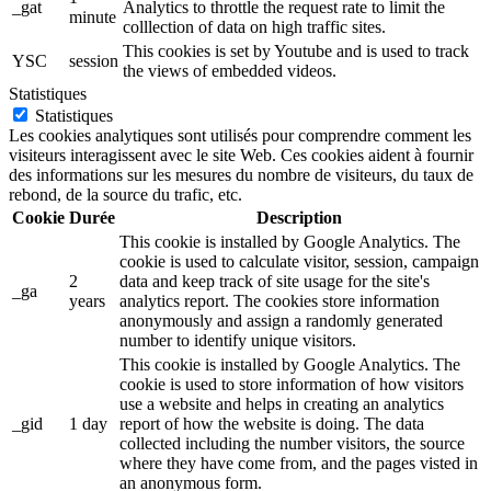
_gat
Analytics to throttle the request rate to limit the
minute
colllection of data on high traffic sites.
This cookies is set by Youtube and is used to track
YSC
session
the views of embedded videos.
Statistiques
Statistiques
Les cookies analytiques sont utilisés pour comprendre comment les
visiteurs interagissent avec le site Web. Ces cookies aident à fournir
des informations sur les mesures du nombre de visiteurs, du taux de
rebond, de la source du trafic, etc.
Cookie
Durée
Description
This cookie is installed by Google Analytics. The
cookie is used to calculate visitor, session, campaign
2
data and keep track of site usage for the site's
_ga
years
analytics report. The cookies store information
anonymously and assign a randomly generated
number to identify unique visitors.
This cookie is installed by Google Analytics. The
cookie is used to store information of how visitors
use a website and helps in creating an analytics
_gid
1 day
report of how the website is doing. The data
collected including the number visitors, the source
where they have come from, and the pages visted in
an anonymous form.