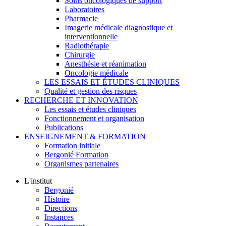
Soins oncologiques de support
Laboratoires
Pharmacie
Imagerie médicale diagnostique et
interventionnelle
Radiothérapie
Chirurgie
Anesthésie et réanimation
Oncologie médicale
LES ESSAIS ET ÉTUDES CLINIQUES
Qualité et gestion des risques
RECHERCHE ET INNOVATION
Les essais et études cliniques
Fonctionnement et organisation
Publications
ENSEIGNEMENT & FORMATION
Formation initiale
Bergonié Formation
Organismes partenaires
L'institut
Bergonié
Histoire
Directions
Instances