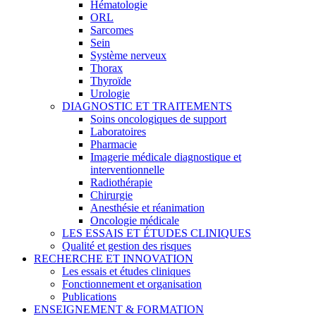
Hématologie
ORL
Sarcomes
Sein
Système nerveux
Thorax
Thyroïde
Urologie
DIAGNOSTIC ET TRAITEMENTS
Soins oncologiques de support
Laboratoires
Pharmacie
Imagerie médicale diagnostique et
interventionnelle
Radiothérapie
Chirurgie
Anesthésie et réanimation
Oncologie médicale
LES ESSAIS ET ÉTUDES CLINIQUES
Qualité et gestion des risques
RECHERCHE ET INNOVATION
Les essais et études cliniques
Fonctionnement et organisation
Publications
ENSEIGNEMENT & FORMATION