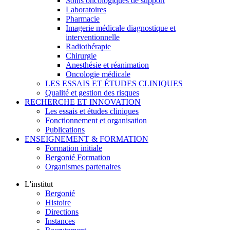
Soins oncologiques de support
Laboratoires
Pharmacie
Imagerie médicale diagnostique et
interventionnelle
Radiothérapie
Chirurgie
Anesthésie et réanimation
Oncologie médicale
LES ESSAIS ET ÉTUDES CLINIQUES
Qualité et gestion des risques
RECHERCHE ET INNOVATION
Les essais et études cliniques
Fonctionnement et organisation
Publications
ENSEIGNEMENT & FORMATION
Formation initiale
Bergonié Formation
Organismes partenaires
L'institut
Bergonié
Histoire
Directions
Instances