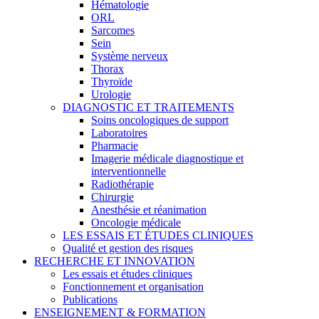
Hématologie
ORL
Sarcomes
Sein
Système nerveux
Thorax
Thyroïde
Urologie
DIAGNOSTIC ET TRAITEMENTS
Soins oncologiques de support
Laboratoires
Pharmacie
Imagerie médicale diagnostique et
interventionnelle
Radiothérapie
Chirurgie
Anesthésie et réanimation
Oncologie médicale
LES ESSAIS ET ÉTUDES CLINIQUES
Qualité et gestion des risques
RECHERCHE ET INNOVATION
Les essais et études cliniques
Fonctionnement et organisation
Publications
ENSEIGNEMENT & FORMATION