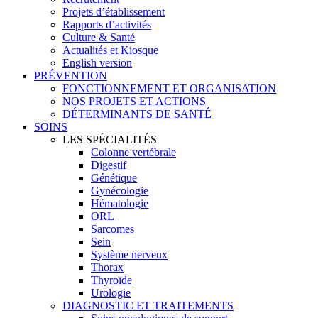
Projets d’établissement
Rapports d’activités
Culture & Santé
Actualités et Kiosque
English version
PRÉVENTION
FONCTIONNEMENT ET ORGANISATION
NOS PROJETS ET ACTIONS
DÉTERMINANTS DE SANTÉ
SOINS
LES SPÉCIALITÉS
Colonne vertébrale
Digestif
Génétique
Gynécologie
Hématologie
ORL
Sarcomes
Sein
Système nerveux
Thorax
Thyroïde
Urologie
DIAGNOSTIC ET TRAITEMENTS