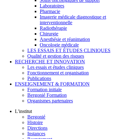
Soins oncologiques de support
Laboratoires
Pharmacie
Imagerie médicale diagnostique et
interventionnelle
Radiothérapie
Chirurgie
Anesthésie et réanimation
Oncologie médicale
LES ESSAIS ET ÉTUDES CLINIQUES
Qualité et gestion des risques
RECHERCHE ET INNOVATION
Les essais et études cliniques
Fonctionnement et organisation
Publications
ENSEIGNEMENT & FORMATION
Formation initiale
Bergonié Formation
Organismes partenaires
L'institut
Bergonié
Histoire
Directions
Instances