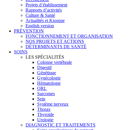
Projets d’établissement
Rapports d’activités
Culture & Santé
Actualités et Kiosque
English version
PRÉVENTION
FONCTIONNEMENT ET ORGANISATION
NOS PROJETS ET ACTIONS
DÉTERMINANTS DE SANTÉ
SOINS
LES SPÉCIALITÉS
Colonne vertébrale
Digestif
Génétique
Gynécologie
Hématologie
ORL
Sarcomes
Sein
Système nerveux
Thorax
Thyroïde
Urologie
DIAGNOSTIC ET TRAITEMENTS