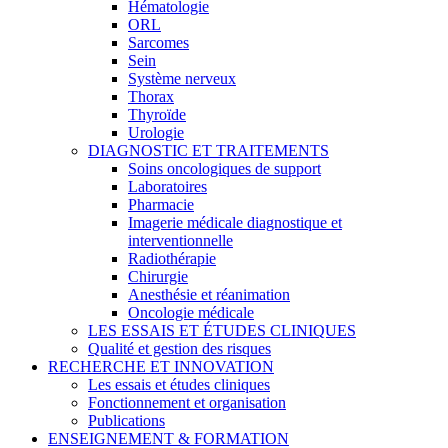
Hématologie
ORL
Sarcomes
Sein
Système nerveux
Thorax
Thyroïde
Urologie
DIAGNOSTIC ET TRAITEMENTS
Soins oncologiques de support
Laboratoires
Pharmacie
Imagerie médicale diagnostique et
interventionnelle
Radiothérapie
Chirurgie
Anesthésie et réanimation
Oncologie médicale
LES ESSAIS ET ÉTUDES CLINIQUES
Qualité et gestion des risques
RECHERCHE ET INNOVATION
Les essais et études cliniques
Fonctionnement et organisation
Publications
ENSEIGNEMENT & FORMATION