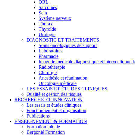
ORL
Sarcomes
Sein
Système nerveux
Thorax
Thyroïde
Urologie
DIAGNOSTIC ET TRAITEMENTS
Soins oncologiques de support
Laboratoires
Pharmacie
Imagerie médicale diagnostique et interventionnell
Radiothérapie
Chirurgie
Anesthésie et réanimation
Oncologie médicale
LES ESSAIS ET ÉTUDES CLINIQUES
Qualité et gestion des risques
RECHERCHE ET INNOVATION
Les essais et études cliniques
Fonctionnement et organisation
Publications
ENSEIGNEMENT & FORMATION
Formation initiale
Bergonié Formation