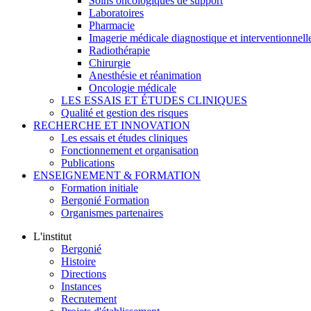
Soins oncologiques de support
Laboratoires
Pharmacie
Imagerie médicale diagnostique et interventionnell
Radiothérapie
Chirurgie
Anesthésie et réanimation
Oncologie médicale
LES ESSAIS ET ÉTUDES CLINIQUES
Qualité et gestion des risques
RECHERCHE ET INNOVATION
Les essais et études cliniques
Fonctionnement et organisation
Publications
ENSEIGNEMENT & FORMATION
Formation initiale
Bergonié Formation
Organismes partenaires
L'institut
Bergonié
Histoire
Directions
Instances
Recrutement