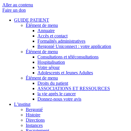
Aller au contenu
Faire un don
GUIDE PATIENT
Élément de menu
Annuaire
Accès et contact
Formalités administratives
Bergonié Uniconnect : votre application
Élément de menu
Consultations et téléconsultations
Hospitalisation
Votre séjour
Adolescents et Jeunes Adultes
Élément de menu
Droits du patient
ASSOCIATIONS ET RESSOURCES
la vie après le cancer
Donnez-nous votre avis
L’institut
Bergonié
Histoire
Directions
Instances
Recrutement