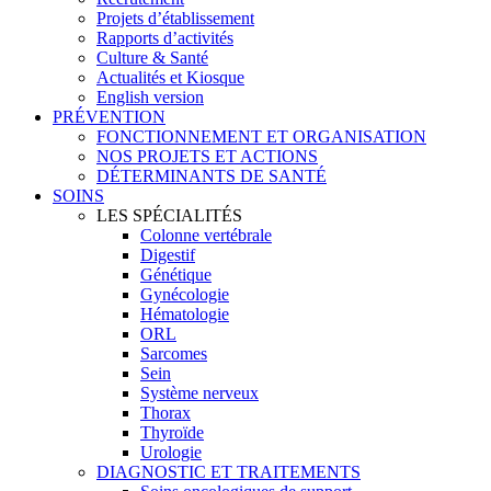
Projets d’établissement
Rapports d’activités
Culture & Santé
Actualités et Kiosque
English version
PRÉVENTION
FONCTIONNEMENT ET ORGANISATION
NOS PROJETS ET ACTIONS
DÉTERMINANTS DE SANTÉ
SOINS
LES SPÉCIALITÉS
Colonne vertébrale
Digestif
Génétique
Gynécologie
Hématologie
ORL
Sarcomes
Sein
Système nerveux
Thorax
Thyroïde
Urologie
DIAGNOSTIC ET TRAITEMENTS