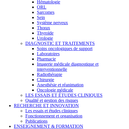
Hématologie
ORL
Sarcomes
Sein
Système nerveux
Thorax
Thyroïde
Urologie
DIAGNOSTIC ET TRAITEMENTS
Soins oncologiques de support
Laboratoires
Pharmacie
Imagerie médicale diagnostique et
interventionnelle
Radiothérapie
Chirurgie
Anesthésie et réanimation
Oncologie médicale
LES ESSAIS ET ÉTUDES CLINIQUES
Qualité et gestion des risques
RECHERCHE ET INNOVATION
Les essais et études cliniques
Fonctionnement et organisation
Publications
ENSEIGNEMENT & FORMATION