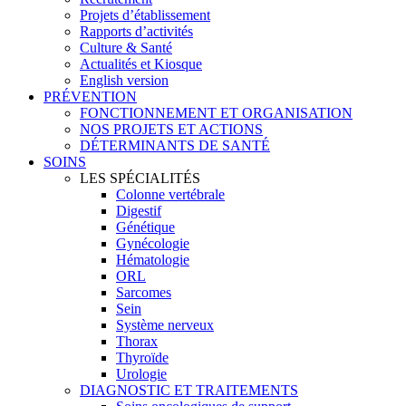
Projets d’établissement
Rapports d’activités
Culture & Santé
Actualités et Kiosque
English version
PRÉVENTION
FONCTIONNEMENT ET ORGANISATION
NOS PROJETS ET ACTIONS
DÉTERMINANTS DE SANTÉ
SOINS
LES SPÉCIALITÉS
Colonne vertébrale
Digestif
Génétique
Gynécologie
Hématologie
ORL
Sarcomes
Sein
Système nerveux
Thorax
Thyroïde
Urologie
DIAGNOSTIC ET TRAITEMENTS