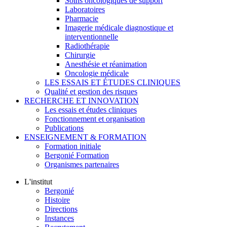
Soins oncologiques de support
Laboratoires
Pharmacie
Imagerie médicale diagnostique et
interventionnelle
Radiothérapie
Chirurgie
Anesthésie et réanimation
Oncologie médicale
LES ESSAIS ET ÉTUDES CLINIQUES
Qualité et gestion des risques
RECHERCHE ET INNOVATION
Les essais et études cliniques
Fonctionnement et organisation
Publications
ENSEIGNEMENT & FORMATION
Formation initiale
Bergonié Formation
Organismes partenaires
L'institut
Bergonié
Histoire
Directions
Instances