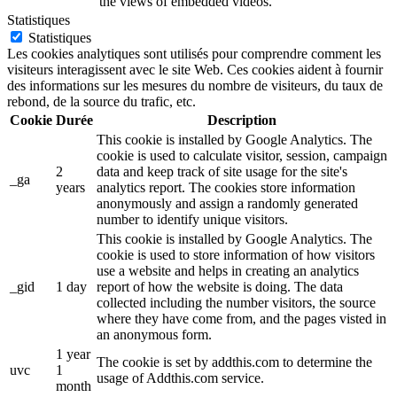
the views of embedded videos.
Statistiques
Statistiques
Les cookies analytiques sont utilisés pour comprendre comment les
visiteurs interagissent avec le site Web. Ces cookies aident à fournir
des informations sur les mesures du nombre de visiteurs, du taux de
rebond, de la source du trafic, etc.
Cookie
Durée
Description
This cookie is installed by Google Analytics. The
cookie is used to calculate visitor, session, campaign
2
data and keep track of site usage for the site's
_ga
years
analytics report. The cookies store information
anonymously and assign a randomly generated
number to identify unique visitors.
This cookie is installed by Google Analytics. The
cookie is used to store information of how visitors
use a website and helps in creating an analytics
_gid
1 day
report of how the website is doing. The data
collected including the number visitors, the source
where they have come from, and the pages visted in
an anonymous form.
1 year
The cookie is set by addthis.com to determine the
uvc
1
usage of Addthis.com service.
month