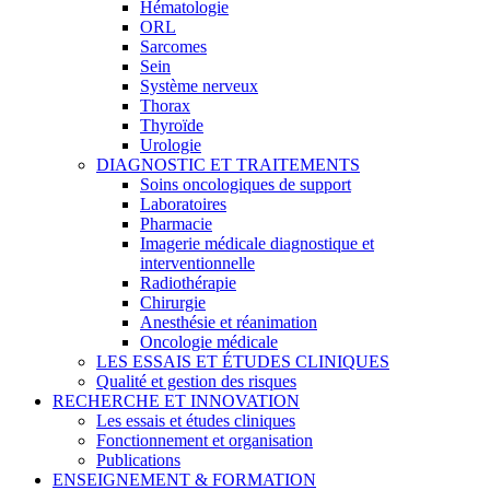
Hématologie
ORL
Sarcomes
Sein
Système nerveux
Thorax
Thyroïde
Urologie
DIAGNOSTIC ET TRAITEMENTS
Soins oncologiques de support
Laboratoires
Pharmacie
Imagerie médicale diagnostique et
interventionnelle
Radiothérapie
Chirurgie
Anesthésie et réanimation
Oncologie médicale
LES ESSAIS ET ÉTUDES CLINIQUES
Qualité et gestion des risques
RECHERCHE ET INNOVATION
Les essais et études cliniques
Fonctionnement et organisation
Publications
ENSEIGNEMENT & FORMATION