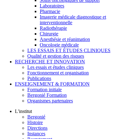
Soins oncologiques de support
Laboratoires
Pharmacie
Imagerie médicale diagnostique et
interventionnelle
Radiothérapie
Chirurgie
Anesthésie et réanimation
Oncologie médicale
LES ESSAIS ET ÉTUDES CLINIQUES
Qualité et gestion des risques
RECHERCHE ET INNOVATION
Les essais et études cliniques
Fonctionnement et organisation
Publications
ENSEIGNEMENT & FORMATION
Formation initiale
Bergonié Formation
Organismes partenaires
L'institut
Bergonié
Histoire
Directions
Instances