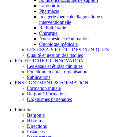
Soins oncologiques de support
Laboratoires
Pharmacie
Imagerie médicale diagnostique et
interventionnelle
Radiothérapie
Chirurgie
Anesthésie et réanimation
Oncologie médicale
LES ESSAIS ET ÉTUDES CLINIQUES
Qualité et gestion des risques
RECHERCHE ET INNOVATION
Les essais et études cliniques
Fonctionnement et organisation
Publications
ENSEIGNEMENT & FORMATION
Formation initiale
Bergonié Formation
Organismes partenaires
L'institut
Bergonié
Histoire
Directions
Instances