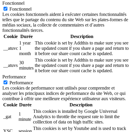
Fonctionnel
Fonctionnel
Les cookies fonctionnels aident à exécuter certaines fonctionnalités
telles que le partage du contenu du site Web sur les plates-formes de
médias sociaux, la collecte de commentaires et d’autres
fonctionnalités tierces.
Cookie
Durée
Description
1 year
This cookie is set by Addthis to make sure you see
__atuvc
1
the updated count if you share a page and return to
month
it before our share count cache is updated.
This cookie is set by Addthis to make sure you see
30
__atuvs
the updated count if you share a page and return to
minutes
it before our share count cache is updated.
Performance
Performance
Les cookies de performance sont utilisés pour comprendre et
analyser les principaux indices de performance du site Web, ce qui
contribue à offrir une meilleure expérience utilisateur aux visiteurs.
Cookie
Durée
Description
This cookies is installed by Google Universal
1
_gat
Analytics to throttle the request rate to limit the
minute
colllection of data on high traffic sites.
This cookies is set by Youtube and is used to track
YSC
session