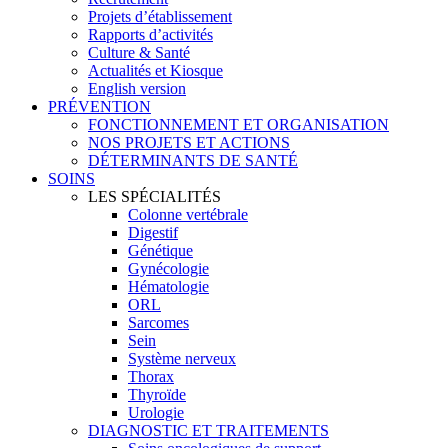
Projets d’établissement
Rapports d’activités
Culture & Santé
Actualités et Kiosque
English version
PRÉVENTION
FONCTIONNEMENT ET ORGANISATION
NOS PROJETS ET ACTIONS
DÉTERMINANTS DE SANTÉ
SOINS
LES SPÉCIALITÉS
Colonne vertébrale
Digestif
Génétique
Gynécologie
Hématologie
ORL
Sarcomes
Sein
Système nerveux
Thorax
Thyroïde
Urologie
DIAGNOSTIC ET TRAITEMENTS