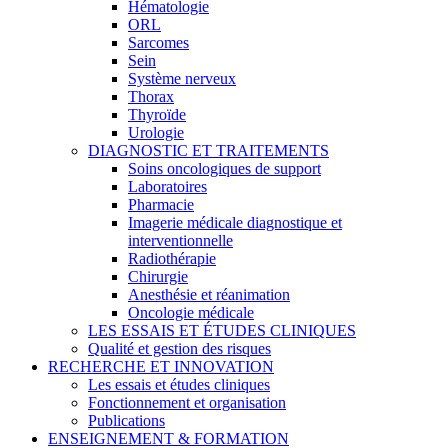
Hématologie
ORL
Sarcomes
Sein
Système nerveux
Thorax
Thyroïde
Urologie
DIAGNOSTIC ET TRAITEMENTS
Soins oncologiques de support
Laboratoires
Pharmacie
Imagerie médicale diagnostique et
interventionnelle
Radiothérapie
Chirurgie
Anesthésie et réanimation
Oncologie médicale
LES ESSAIS ET ÉTUDES CLINIQUES
Qualité et gestion des risques
RECHERCHE ET INNOVATION
Les essais et études cliniques
Fonctionnement et organisation
Publications
ENSEIGNEMENT & FORMATION