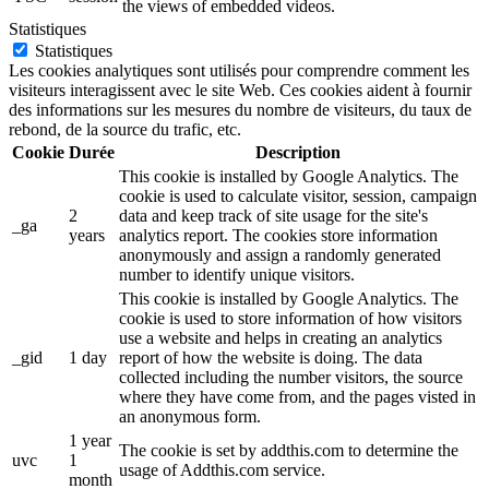
the views of embedded videos.
Statistiques
Statistiques
Les cookies analytiques sont utilisés pour comprendre comment les
visiteurs interagissent avec le site Web. Ces cookies aident à fournir
des informations sur les mesures du nombre de visiteurs, du taux de
rebond, de la source du trafic, etc.
Cookie
Durée
Description
This cookie is installed by Google Analytics. The
cookie is used to calculate visitor, session, campaign
2
data and keep track of site usage for the site's
_ga
years
analytics report. The cookies store information
anonymously and assign a randomly generated
number to identify unique visitors.
This cookie is installed by Google Analytics. The
cookie is used to store information of how visitors
use a website and helps in creating an analytics
_gid
1 day
report of how the website is doing. The data
collected including the number visitors, the source
where they have come from, and the pages visted in
an anonymous form.
1 year
The cookie is set by addthis.com to determine the
uvc
1
usage of Addthis.com service.
month