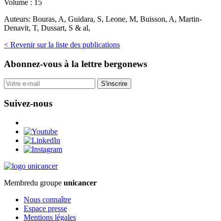
Volume :
15
Auteurs:
Bouras, A, Guidara, S, Leone, M, Buisson, A, Martin-
Denavit, T, Dussart, S & al,
< Revenir sur la liste des publications
Abonnez-vous
à la lettre bergonews
S'inscrire
Suivez-nous
Membre
du groupe
unicancer
Nous connaître
Espace presse
Mentions légales