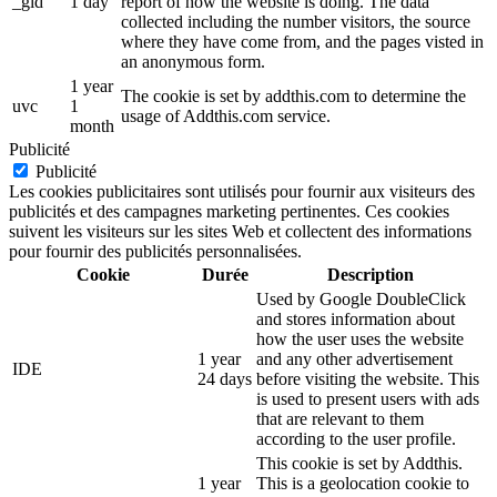
_gid
1 day
report of how the website is doing. The data
collected including the number visitors, the source
where they have come from, and the pages visted in
an anonymous form.
1 year
The cookie is set by addthis.com to determine the
uvc
1
usage of Addthis.com service.
month
Publicité
Publicité
Les cookies publicitaires sont utilisés pour fournir aux visiteurs des
publicités et des campagnes marketing pertinentes. Ces cookies
suivent les visiteurs sur les sites Web et collectent des informations
pour fournir des publicités personnalisées.
Cookie
Durée
Description
Used by Google DoubleClick
and stores information about
how the user uses the website
1 year
and any other advertisement
IDE
24 days
before visiting the website. This
is used to present users with ads
that are relevant to them
according to the user profile.
This cookie is set by Addthis.
1 year
This is a geolocation cookie to