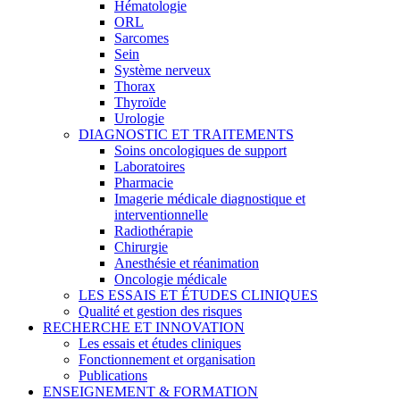
Hématologie
ORL
Sarcomes
Sein
Système nerveux
Thorax
Thyroïde
Urologie
DIAGNOSTIC ET TRAITEMENTS
Soins oncologiques de support
Laboratoires
Pharmacie
Imagerie médicale diagnostique et
interventionnelle
Radiothérapie
Chirurgie
Anesthésie et réanimation
Oncologie médicale
LES ESSAIS ET ÉTUDES CLINIQUES
Qualité et gestion des risques
RECHERCHE ET INNOVATION
Les essais et études cliniques
Fonctionnement et organisation
Publications
ENSEIGNEMENT & FORMATION