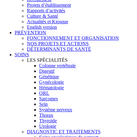
Projets d’établissement
Rapports d’activités
Culture & Santé
Actualités et Kiosque
English version
PRÉVENTION
FONCTIONNEMENT ET ORGANISATION
NOS PROJETS ET ACTIONS
DÉTERMINANTS DE SANTÉ
SOINS
LES SPÉCIALITÉS
Colonne vertébrale
Digestif
Génétique
Gynécologie
Hématologie
ORL
Sarcomes
Sein
Système nerveux
Thorax
Thyroïde
Urologie
DIAGNOSTIC ET TRAITEMENTS