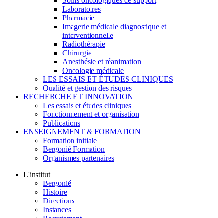
Soins oncologiques de support
Laboratoires
Pharmacie
Imagerie médicale diagnostique et
interventionnelle
Radiothérapie
Chirurgie
Anesthésie et réanimation
Oncologie médicale
LES ESSAIS ET ÉTUDES CLINIQUES
Qualité et gestion des risques
RECHERCHE ET INNOVATION
Les essais et études cliniques
Fonctionnement et organisation
Publications
ENSEIGNEMENT & FORMATION
Formation initiale
Bergonié Formation
Organismes partenaires
L'institut
Bergonié
Histoire
Directions
Instances