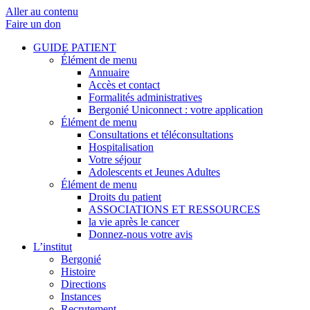
Aller au contenu
Faire un don
GUIDE PATIENT
Élément de menu
Annuaire
Accès et contact
Formalités administratives
Bergonié Uniconnect : votre application
Élément de menu
Consultations et téléconsultations
Hospitalisation
Votre séjour
Adolescents et Jeunes Adultes
Élément de menu
Droits du patient
ASSOCIATIONS ET RESSOURCES
la vie après le cancer
Donnez-nous votre avis
L’institut
Bergonié
Histoire
Directions
Instances
Recrutement