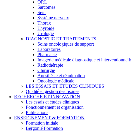
ORL
Sarcomes
Sein
Système nerveux
Thorax
Thyroïde
Urologie
DIAGNOSTIC ET TRAITEMENTS
Soins oncologiques de support
Laboratoires
Pharmacie
Imagerie médicale diagnostique et interventionnell
Radiothérapie
Chirurgie
Anesthésie et réanimation
Oncologie médicale
LES ESSAIS ET ÉTUDES CLINIQUES
Qualité et gestion des risques
RECHERCHE ET INNOVATION
Les essais et études cliniques
Fonctionnement et organisation
Publications
ENSEIGNEMENT & FORMATION
Formation initiale
Bergonié Formation