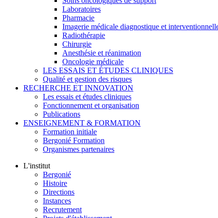
Soins oncologiques de support
Laboratoires
Pharmacie
Imagerie médicale diagnostique et interventionnell
Radiothérapie
Chirurgie
Anesthésie et réanimation
Oncologie médicale
LES ESSAIS ET ÉTUDES CLINIQUES
Qualité et gestion des risques
RECHERCHE ET INNOVATION
Les essais et études cliniques
Fonctionnement et organisation
Publications
ENSEIGNEMENT & FORMATION
Formation initiale
Bergonié Formation
Organismes partenaires
L'institut
Bergonié
Histoire
Directions
Instances
Recrutement