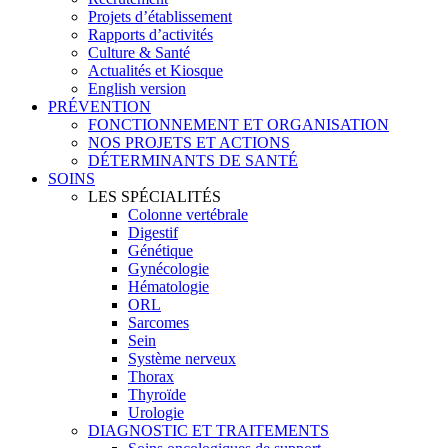
Projets d’établissement
Rapports d’activités
Culture & Santé
Actualités et Kiosque
English version
PRÉVENTION
FONCTIONNEMENT ET ORGANISATION
NOS PROJETS ET ACTIONS
DÉTERMINANTS DE SANTÉ
SOINS
LES SPÉCIALITÉS
Colonne vertébrale
Digestif
Génétique
Gynécologie
Hématologie
ORL
Sarcomes
Sein
Système nerveux
Thorax
Thyroïde
Urologie
DIAGNOSTIC ET TRAITEMENTS