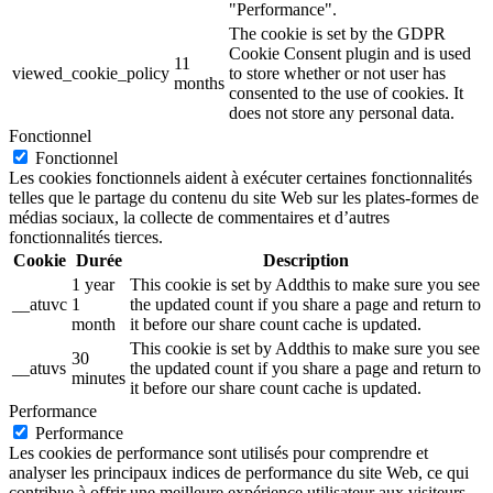
"Performance".
The cookie is set by the GDPR
Cookie Consent plugin and is used
11
viewed_cookie_policy
to store whether or not user has
months
consented to the use of cookies. It
does not store any personal data.
Fonctionnel
Fonctionnel
Les cookies fonctionnels aident à exécuter certaines fonctionnalités
telles que le partage du contenu du site Web sur les plates-formes de
médias sociaux, la collecte de commentaires et d’autres
fonctionnalités tierces.
Cookie
Durée
Description
1 year
This cookie is set by Addthis to make sure you see
__atuvc
1
the updated count if you share a page and return to
month
it before our share count cache is updated.
This cookie is set by Addthis to make sure you see
30
__atuvs
the updated count if you share a page and return to
minutes
it before our share count cache is updated.
Performance
Performance
Les cookies de performance sont utilisés pour comprendre et
analyser les principaux indices de performance du site Web, ce qui
contribue à offrir une meilleure expérience utilisateur aux visiteurs.