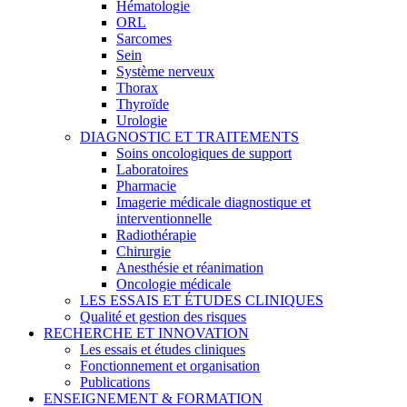
Hématologie
ORL
Sarcomes
Sein
Système nerveux
Thorax
Thyroïde
Urologie
DIAGNOSTIC ET TRAITEMENTS
Soins oncologiques de support
Laboratoires
Pharmacie
Imagerie médicale diagnostique et
interventionnelle
Radiothérapie
Chirurgie
Anesthésie et réanimation
Oncologie médicale
LES ESSAIS ET ÉTUDES CLINIQUES
Qualité et gestion des risques
RECHERCHE ET INNOVATION
Les essais et études cliniques
Fonctionnement et organisation
Publications
ENSEIGNEMENT & FORMATION