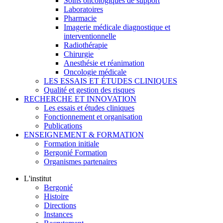
Soins oncologiques de support
Laboratoires
Pharmacie
Imagerie médicale diagnostique et
interventionnelle
Radiothérapie
Chirurgie
Anesthésie et réanimation
Oncologie médicale
LES ESSAIS ET ÉTUDES CLINIQUES
Qualité et gestion des risques
RECHERCHE ET INNOVATION
Les essais et études cliniques
Fonctionnement et organisation
Publications
ENSEIGNEMENT & FORMATION
Formation initiale
Bergonié Formation
Organismes partenaires
L'institut
Bergonié
Histoire
Directions
Instances