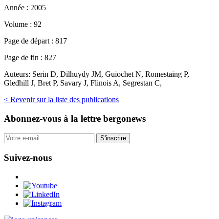
Année :
2005
Volume :
92
Page de départ :
817
Page de fin :
827
Auteurs:
Serin D, Dilhuydy JM, Guiochet N, Romestaing P,
Gledhill J, Bret P, Savary J, Flinois A, Segrestan C,
< Revenir sur la liste des publications
Abonnez-vous
à la lettre bergonews
S'inscrire
Suivez-nous