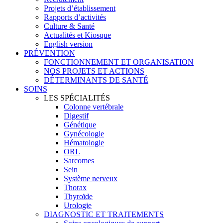
Projets d’établissement
Rapports d’activités
Culture & Santé
Actualités et Kiosque
English version
PRÉVENTION
FONCTIONNEMENT ET ORGANISATION
NOS PROJETS ET ACTIONS
DÉTERMINANTS DE SANTÉ
SOINS
LES SPÉCIALITÉS
Colonne vertébrale
Digestif
Génétique
Gynécologie
Hématologie
ORL
Sarcomes
Sein
Système nerveux
Thorax
Thyroïde
Urologie
DIAGNOSTIC ET TRAITEMENTS