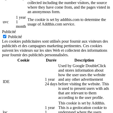
collected including the number visitors, the source
where they have come from, and the pages visted in
an anonymous form.
1 year
The cookie is set by addthis.com to determine the
uvc
1
usage of Addthis.com service.
month
Publicité
Publicité
Les cookies publicitaires sont utilisés pour fournir aux visiteurs des
publicités et des campagnes marketing pertinentes. Ces cookies
suivent les visiteurs sur les sites Web et collectent des informations
pour fournir des publicités personnalisées.
Cookie
Durée
Description
Used by Google DoubleClick
and stores information about
how the user uses the website
1 year
and any other advertisement
IDE
24 days
before visiting the website. This
is used to present users with ads
that are relevant to them
according to the user profile.
This cookie is set by Addthis.
1 year
This is a geolocation cookie to
loc
1
understand where the users