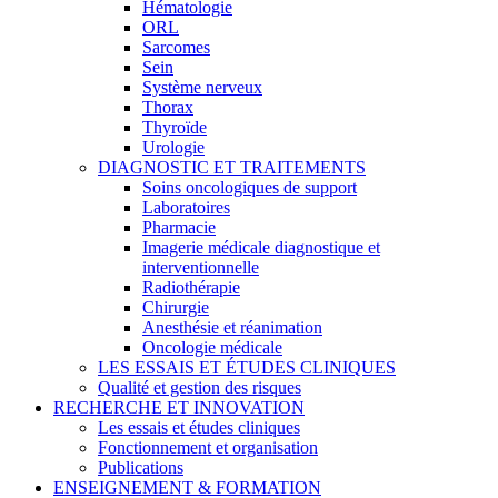
Hématologie
ORL
Sarcomes
Sein
Système nerveux
Thorax
Thyroïde
Urologie
DIAGNOSTIC ET TRAITEMENTS
Soins oncologiques de support
Laboratoires
Pharmacie
Imagerie médicale diagnostique et
interventionnelle
Radiothérapie
Chirurgie
Anesthésie et réanimation
Oncologie médicale
LES ESSAIS ET ÉTUDES CLINIQUES
Qualité et gestion des risques
RECHERCHE ET INNOVATION
Les essais et études cliniques
Fonctionnement et organisation
Publications
ENSEIGNEMENT & FORMATION