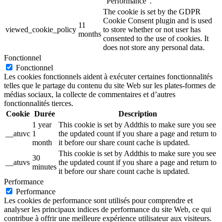
"Performance".
The cookie is set by the GDPR
Cookie Consent plugin and is used
11
viewed_cookie_policy
to store whether or not user has
months
consented to the use of cookies. It
does not store any personal data.
Fonctionnel
Fonctionnel
Les cookies fonctionnels aident à exécuter certaines fonctionnalités
telles que le partage du contenu du site Web sur les plates-formes de
médias sociaux, la collecte de commentaires et d’autres
fonctionnalités tierces.
Cookie
Durée
Description
1 year
This cookie is set by Addthis to make sure you see
__atuvc
1
the updated count if you share a page and return to
month
it before our share count cache is updated.
This cookie is set by Addthis to make sure you see
30
__atuvs
the updated count if you share a page and return to
minutes
it before our share count cache is updated.
Performance
Performance
Les cookies de performance sont utilisés pour comprendre et
analyser les principaux indices de performance du site Web, ce qui
contribue à offrir une meilleure expérience utilisateur aux visiteurs.