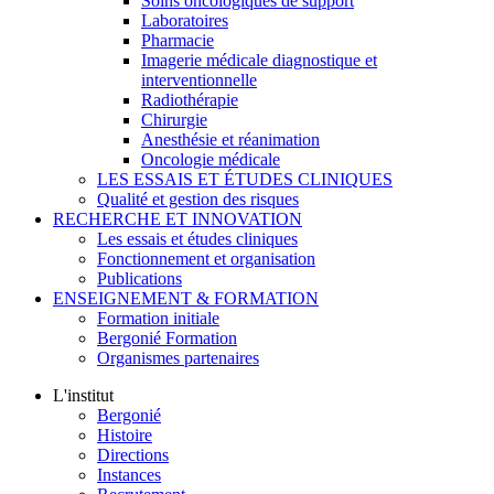
Soins oncologiques de support
Laboratoires
Pharmacie
Imagerie médicale diagnostique et
interventionnelle
Radiothérapie
Chirurgie
Anesthésie et réanimation
Oncologie médicale
LES ESSAIS ET ÉTUDES CLINIQUES
Qualité et gestion des risques
RECHERCHE ET INNOVATION
Les essais et études cliniques
Fonctionnement et organisation
Publications
ENSEIGNEMENT & FORMATION
Formation initiale
Bergonié Formation
Organismes partenaires
L'institut
Bergonié
Histoire
Directions
Instances