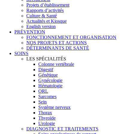
Projets d’établissement
Rapports d’activités
Culture & Santé
Actualités et Kiosque
English version
PRÉVENTION
FONCTIONNEMENT ET ORGANISATION
NOS PROJETS ET ACTIONS
DÉTERMINANTS DE SANTÉ
SOINS
LES SPÉCIALITÉS
Colonne vertébrale
Digestif
Génétique
Gynécologie
Hématologie
ORL
Sarcomes
Sein
Système nerveux
Thorax
Thyroïde
Urologie
DIAGNOSTIC ET TRAITEMENTS