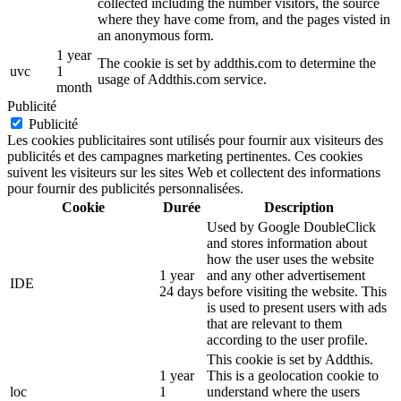
collected including the number visitors, the source
where they have come from, and the pages visted in
an anonymous form.
1 year
The cookie is set by addthis.com to determine the
uvc
1
usage of Addthis.com service.
month
Publicité
Publicité
Les cookies publicitaires sont utilisés pour fournir aux visiteurs des
publicités et des campagnes marketing pertinentes. Ces cookies
suivent les visiteurs sur les sites Web et collectent des informations
pour fournir des publicités personnalisées.
Cookie
Durée
Description
Used by Google DoubleClick
and stores information about
how the user uses the website
1 year
and any other advertisement
IDE
24 days
before visiting the website. This
is used to present users with ads
that are relevant to them
according to the user profile.
This cookie is set by Addthis.
1 year
This is a geolocation cookie to
loc
1
understand where the users