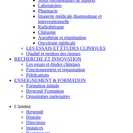
Soins oncologiques de support
Laboratoires
Pharmacie
Imagerie médicale diagnostique et
interventionnelle
Radiothérapie
Chirurgie
Anesthésie et réanimation
Oncologie médicale
LES ESSAIS ET ÉTUDES CLINIQUES
Qualité et gestion des risques
RECHERCHE ET INNOVATION
Les essais et études cliniques
Fonctionnement et organisation
Publications
ENSEIGNEMENT & FORMATION
Formation initiale
Bergonié Formation
Organismes partenaires
L'institut
Bergonié
Histoire
Directions
Instances