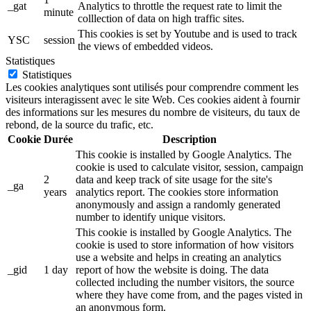
_gat
Analytics to throttle the request rate to limit the
minute
colllection of data on high traffic sites.
This cookies is set by Youtube and is used to track
YSC
session
the views of embedded videos.
Statistiques
Statistiques
Les cookies analytiques sont utilisés pour comprendre comment les
visiteurs interagissent avec le site Web. Ces cookies aident à fournir
des informations sur les mesures du nombre de visiteurs, du taux de
rebond, de la source du trafic, etc.
Cookie
Durée
Description
This cookie is installed by Google Analytics. The
cookie is used to calculate visitor, session, campaign
2
data and keep track of site usage for the site's
_ga
years
analytics report. The cookies store information
anonymously and assign a randomly generated
number to identify unique visitors.
This cookie is installed by Google Analytics. The
cookie is used to store information of how visitors
use a website and helps in creating an analytics
_gid
1 day
report of how the website is doing. The data
collected including the number visitors, the source
where they have come from, and the pages visted in
an anonymous form.