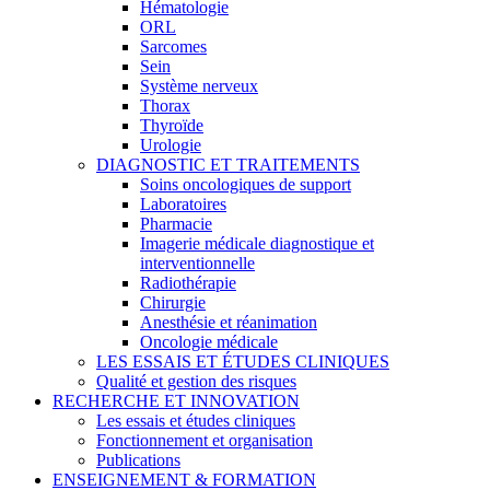
Hématologie
ORL
Sarcomes
Sein
Système nerveux
Thorax
Thyroïde
Urologie
DIAGNOSTIC ET TRAITEMENTS
Soins oncologiques de support
Laboratoires
Pharmacie
Imagerie médicale diagnostique et
interventionnelle
Radiothérapie
Chirurgie
Anesthésie et réanimation
Oncologie médicale
LES ESSAIS ET ÉTUDES CLINIQUES
Qualité et gestion des risques
RECHERCHE ET INNOVATION
Les essais et études cliniques
Fonctionnement et organisation
Publications
ENSEIGNEMENT & FORMATION