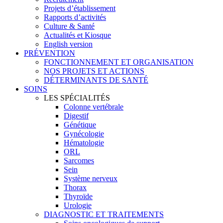
Projets d’établissement
Rapports d’activités
Culture & Santé
Actualités et Kiosque
English version
PRÉVENTION
FONCTIONNEMENT ET ORGANISATION
NOS PROJETS ET ACTIONS
DÉTERMINANTS DE SANTÉ
SOINS
LES SPÉCIALITÉS
Colonne vertébrale
Digestif
Génétique
Gynécologie
Hématologie
ORL
Sarcomes
Sein
Système nerveux
Thorax
Thyroïde
Urologie
DIAGNOSTIC ET TRAITEMENTS