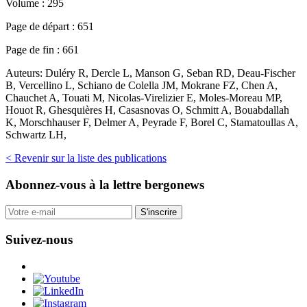
Volume :
295
Page de départ :
651
Page de fin :
661
Auteurs:
Duléry R, Dercle L, Manson G, Seban RD, Deau-Fischer
B, Vercellino L, Schiano de Colella JM, Mokrane FZ, Chen A,
Chauchet A, Touati M, Nicolas-Virelizier E, Moles-Moreau MP,
Houot R, Ghesquières H, Casasnovas O, Schmitt A, Bouabdallah
K, Morschhauser F, Delmer A, Peyrade F, Borel C, Stamatoullas A,
Schwartz LH,
< Revenir sur la liste des publications
Abonnez-vous
à la lettre bergonews
S'inscrire
Suivez-nous