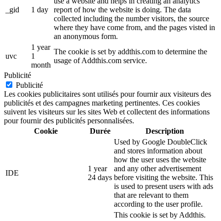
use a website and helps in creating an analytics
_gid
1 day
report of how the website is doing. The data
collected including the number visitors, the source
where they have come from, and the pages visted in
an anonymous form.
1 year
The cookie is set by addthis.com to determine the
uvc
1
usage of Addthis.com service.
month
Publicité
Publicité
Les cookies publicitaires sont utilisés pour fournir aux visiteurs des
publicités et des campagnes marketing pertinentes. Ces cookies
suivent les visiteurs sur les sites Web et collectent des informations
pour fournir des publicités personnalisées.
Cookie
Durée
Description
Used by Google DoubleClick
and stores information about
how the user uses the website
1 year
and any other advertisement
IDE
24 days
before visiting the website. This
is used to present users with ads
that are relevant to them
according to the user profile.
This cookie is set by Addthis.