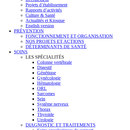
Projets d’établissement
Rapports d’activités
Culture & Santé
Actualités et Kiosque
English version
PRÉVENTION
FONCTIONNEMENT ET ORGANISATION
NOS PROJETS ET ACTIONS
DÉTERMINANTS DE SANTÉ
SOINS
LES SPÉCIALITÉS
Colonne vertébrale
Digestif
Génétique
Gynécologie
Hématologie
ORL
Sarcomes
Sein
Système nerveux
Thorax
Thyroïde
Urologie
DIAGNOSTIC ET TRAITEMENTS