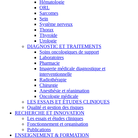
Hématologie
ORL
Sarcomes
Sein
Système nerveux
Thorax
Thyroïde
Urologie
DIAGNOSTIC ET TRAITEMENTS
Soins oncologiques de support
Laboratoires
Pharmacie
Imagerie médicale diagnostique et
interventionnelle
Radiothérapie
Chirurgie
Anesthésie et réanimation
Oncologie médicale
LES ESSAIS ET ÉTUDES CLINIQUES
Qualité et gestion des risques
RECHERCHE ET INNOVATION
Les essais et études cliniques
Fonctionnement et organisation
Publications
ENSEIGNEMENT & FORMATION