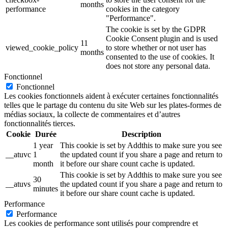
months
performance
cookies in the category
"Performance".
The cookie is set by the GDPR
Cookie Consent plugin and is used
11
viewed_cookie_policy
to store whether or not user has
months
consented to the use of cookies. It
does not store any personal data.
Fonctionnel
Fonctionnel
Les cookies fonctionnels aident à exécuter certaines fonctionnalités
telles que le partage du contenu du site Web sur les plates-formes de
médias sociaux, la collecte de commentaires et d’autres
fonctionnalités tierces.
Cookie
Durée
Description
1 year
This cookie is set by Addthis to make sure you see
__atuvc
1
the updated count if you share a page and return to
month
it before our share count cache is updated.
This cookie is set by Addthis to make sure you see
30
__atuvs
the updated count if you share a page and return to
minutes
it before our share count cache is updated.
Performance
Performance
Les cookies de performance sont utilisés pour comprendre et