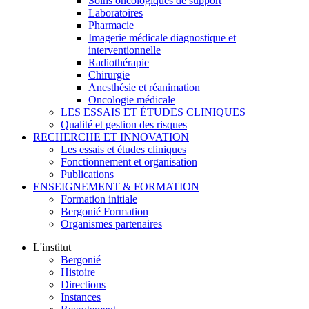
Soins oncologiques de support
Laboratoires
Pharmacie
Imagerie médicale diagnostique et
interventionnelle
Radiothérapie
Chirurgie
Anesthésie et réanimation
Oncologie médicale
LES ESSAIS ET ÉTUDES CLINIQUES
Qualité et gestion des risques
RECHERCHE ET INNOVATION
Les essais et études cliniques
Fonctionnement et organisation
Publications
ENSEIGNEMENT & FORMATION
Formation initiale
Bergonié Formation
Organismes partenaires
L'institut
Bergonié
Histoire
Directions
Instances