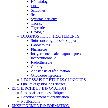
Hématologie
ORL
Sarcomes
Sein
Système nerveux
Thorax
Thyroïde
Urologie
DIAGNOSTIC ET TRAITEMENTS
Soins oncologiques de support
Laboratoires
Pharmacie
Imagerie médicale diagnostique et
interventionnelle
Radiothérapie
Chirurgie
Anesthésie et réanimation
Oncologie médicale
LES ESSAIS ET ÉTUDES CLINIQUES
Qualité et gestion des risques
RECHERCHE ET INNOVATION
Les essais et études cliniques
Fonctionnement et organisation
Publications
ENSEIGNEMENT & FORMATION