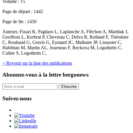
Volume :
15
Page de départ :
1442
Page de fin :
1450
Auteurs:
Fizazi K, Pagliaro L, Laplanche A, Fléchon A, Mardiak J,
Geoffrois L, Kerbrat P, Chevreau C, Delva R, Rolland F, Théodore
C, Roubaud G, Gravis G, Eymard JC, Malhaire JP, Linassier C,
Habibian M, Martin AL, Journeau F, Reckova M, Logothetis C,
Culine S, Logothetis C,
< Revenir sur la liste des publications
Abonnez-vous
à la lettre bergonews
S'inscrire
Suivez-nous