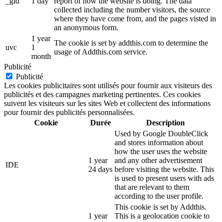
_gid
1 day
report of how the website is doing. The data
collected including the number visitors, the source
where they have come from, and the pages visted in
an anonymous form.
1 year
The cookie is set by addthis.com to determine the
uvc
1
usage of Addthis.com service.
month
Publicité
Publicité
Les cookies publicitaires sont utilisés pour fournir aux visiteurs des
publicités et des campagnes marketing pertinentes. Ces cookies
suivent les visiteurs sur les sites Web et collectent des informations
pour fournir des publicités personnalisées.
Cookie
Durée
Description
Used by Google DoubleClick
and stores information about
how the user uses the website
1 year
and any other advertisement
IDE
24 days
before visiting the website. This
is used to present users with ads
that are relevant to them
according to the user profile.
This cookie is set by Addthis.
1 year
This is a geolocation cookie to