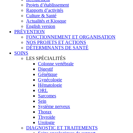
Projets d’établissement
Rapports d’activités
Culture & Santé
Actualités et Kiosque
English version
PRÉVENTION
FONCTIONNEMENT ET ORGANISATION
NOS PROJETS ET ACTIONS
DÉTERMINANTS DE SANTÉ
SOINS
LES SPÉCIALITÉS
Colonne vertébrale
Digestif
Génétique
Gynécologie
Hématologie
ORL
Sarcomes
Sein
Système nerveux
Thorax
Thyroïde
Urologie
DIAGNOSTIC ET TRAITEMENTS