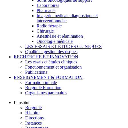
Soins oncologiques de support
Laboratoires
Pharmacie
Imagerie médicale diagnostique et
interventionnelle
Radiothérapie
Chirurgie
Anesthésie et réanimation
Oncologie médicale
LES ESSAIS ET ÉTUDES CLINIQUES
Qualité et gestion des risques
RECHERCHE ET INNOVATION
Les essais et études cliniques
Fonctionnement et organisation
Publications
ENSEIGNEMENT & FORMATION
Formation initiale
Bergonié Formation
Organismes partenaires
L'institut
Bergonié
Histoire
Directions
Instances