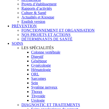
Projets d’établissement
Rapports d’activités
Culture & Santé
Actualités et Kiosque
English version
PRÉVENTION
FONCTIONNEMENT ET ORGANISATION
NOS PROJETS ET ACTIONS
DÉTERMINANTS DE SANTÉ
SOINS
LES SPÉCIALITÉS
Colonne vertébrale
Digestif
Génétique
Gynécologie
Hématologie
ORL
Sarcomes
Sein
Système nerveux
Thorax
Thyroïde
Urologie
DIAGNOSTIC ET TRAITEMENTS