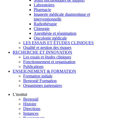
Soins oncologiques de support
Laboratoires
Pharmacie
Imagerie médicale diagnostique et
interventionnelle
Radiothérapie
Chirurgie
Anesthésie et réanimation
Oncologie médicale
LES ESSAIS ET ÉTUDES CLINIQUES
Qualité et gestion des risques
RECHERCHE ET INNOVATION
Les essais et études cliniques
Fonctionnement et organisation
Publications
ENSEIGNEMENT & FORMATION
Formation initiale
Bergonié Formation
Organismes partenaires
L'institut
Bergonié
Histoire
Directions
Instances