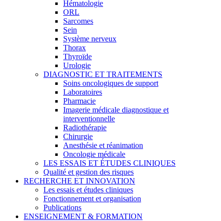
Hématologie
ORL
Sarcomes
Sein
Système nerveux
Thorax
Thyroïde
Urologie
DIAGNOSTIC ET TRAITEMENTS
Soins oncologiques de support
Laboratoires
Pharmacie
Imagerie médicale diagnostique et
interventionnelle
Radiothérapie
Chirurgie
Anesthésie et réanimation
Oncologie médicale
LES ESSAIS ET ÉTUDES CLINIQUES
Qualité et gestion des risques
RECHERCHE ET INNOVATION
Les essais et études cliniques
Fonctionnement et organisation
Publications
ENSEIGNEMENT & FORMATION