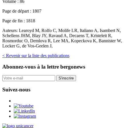
Volume :
86
Page de départ :
1807
Page de fin :
1818
Auteurs:
Learoyd M, Rolfo C, Molife LR, Italiano A, Isambert N,
Schellens JHM, Blay JY, Ravaud A, Decaens T, Kristeleit R,
Rosmorduc O, Demlova R, Lee MA, Kopeckova K, Bannister W,
Locker G, de Vos-Geelen J,
< Revenir sur la liste des publications
Abonnez-vous
à la lettre bergonews
S'inscrire
Suivez-nous