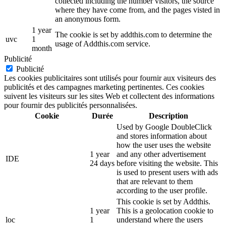
collected including the number visitors, the source
where they have come from, and the pages visted in
an anonymous form.
1 year
The cookie is set by addthis.com to determine the
uvc
1
usage of Addthis.com service.
month
Publicité
Publicité
Les cookies publicitaires sont utilisés pour fournir aux visiteurs des
publicités et des campagnes marketing pertinentes. Ces cookies
suivent les visiteurs sur les sites Web et collectent des informations
pour fournir des publicités personnalisées.
Cookie
Durée
Description
Used by Google DoubleClick
and stores information about
how the user uses the website
1 year
and any other advertisement
IDE
24 days
before visiting the website. This
is used to present users with ads
that are relevant to them
according to the user profile.
This cookie is set by Addthis.
1 year
This is a geolocation cookie to
loc
1
understand where the users