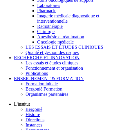
Soins oncologiques de support
Laboratoires
Pharmacie
Imagerie médicale diagnostique et
interventionnelle
Radiothérapie
Chirurgie
Anesthésie et réanimation
Oncologie médicale
LES ESSAIS ET ÉTUDES CLINIQUES
Qualité et gestion des risques
RECHERCHE ET INNOVATION
Les essais et études cliniques
Fonctionnement et organisation
Publications
ENSEIGNEMENT & FORMATION
Formation initiale
Bergonié Formation
Organismes partenaires
L'institut
Bergonié
Histoire
Directions
Instances