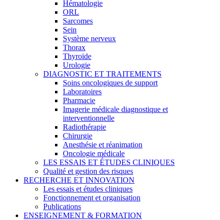
Hématologie
ORL
Sarcomes
Sein
Système nerveux
Thorax
Thyroïde
Urologie
DIAGNOSTIC ET TRAITEMENTS
Soins oncologiques de support
Laboratoires
Pharmacie
Imagerie médicale diagnostique et
interventionnelle
Radiothérapie
Chirurgie
Anesthésie et réanimation
Oncologie médicale
LES ESSAIS ET ÉTUDES CLINIQUES
Qualité et gestion des risques
RECHERCHE ET INNOVATION
Les essais et études cliniques
Fonctionnement et organisation
Publications
ENSEIGNEMENT & FORMATION