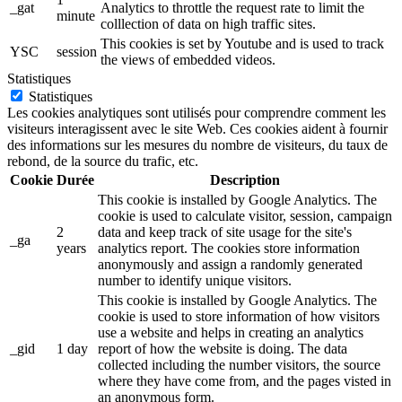
_gat
Analytics to throttle the request rate to limit the
minute
colllection of data on high traffic sites.
This cookies is set by Youtube and is used to track
YSC
session
the views of embedded videos.
Statistiques
Statistiques
Les cookies analytiques sont utilisés pour comprendre comment les
visiteurs interagissent avec le site Web. Ces cookies aident à fournir
des informations sur les mesures du nombre de visiteurs, du taux de
rebond, de la source du trafic, etc.
Cookie
Durée
Description
This cookie is installed by Google Analytics. The
cookie is used to calculate visitor, session, campaign
2
data and keep track of site usage for the site's
_ga
years
analytics report. The cookies store information
anonymously and assign a randomly generated
number to identify unique visitors.
This cookie is installed by Google Analytics. The
cookie is used to store information of how visitors
use a website and helps in creating an analytics
_gid
1 day
report of how the website is doing. The data
collected including the number visitors, the source
where they have come from, and the pages visted in
an anonymous form.