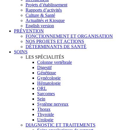
Projets d’établissement
Rapports d’activités
Culture & Santé
Actualités et Kiosque
English version
PRÉVENTION
FONCTIONNEMENT ET ORGANISATION
NOS PROJETS ET ACTIONS
DÉTERMINANTS DE SANTÉ
SOINS
LES SPÉCIALITÉS
Colonne vertébrale
Digestif
Génétique
Gynécologie
Hématologie
ORL
Sarcomes
Sein
Système nerveux
Thorax
Thyroïde
Urologie
DIAGNOSTIC ET TRAITEMENTS