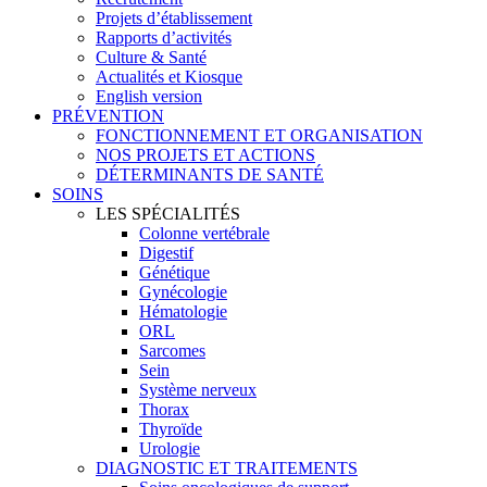
Projets d’établissement
Rapports d’activités
Culture & Santé
Actualités et Kiosque
English version
PRÉVENTION
FONCTIONNEMENT ET ORGANISATION
NOS PROJETS ET ACTIONS
DÉTERMINANTS DE SANTÉ
SOINS
LES SPÉCIALITÉS
Colonne vertébrale
Digestif
Génétique
Gynécologie
Hématologie
ORL
Sarcomes
Sein
Système nerveux
Thorax
Thyroïde
Urologie
DIAGNOSTIC ET TRAITEMENTS