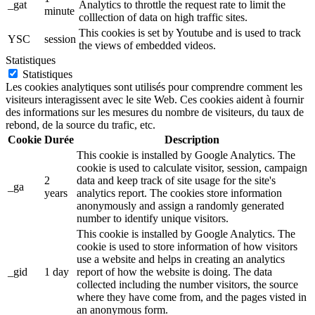
_gat
Analytics to throttle the request rate to limit the
minute
colllection of data on high traffic sites.
This cookies is set by Youtube and is used to track
YSC
session
the views of embedded videos.
Statistiques
Statistiques
Les cookies analytiques sont utilisés pour comprendre comment les
visiteurs interagissent avec le site Web. Ces cookies aident à fournir
des informations sur les mesures du nombre de visiteurs, du taux de
rebond, de la source du trafic, etc.
Cookie
Durée
Description
This cookie is installed by Google Analytics. The
cookie is used to calculate visitor, session, campaign
2
data and keep track of site usage for the site's
_ga
years
analytics report. The cookies store information
anonymously and assign a randomly generated
number to identify unique visitors.
This cookie is installed by Google Analytics. The
cookie is used to store information of how visitors
use a website and helps in creating an analytics
_gid
1 day
report of how the website is doing. The data
collected including the number visitors, the source
where they have come from, and the pages visted in
an anonymous form.