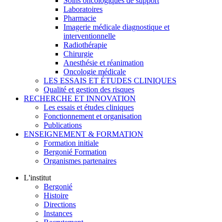
Soins oncologiques de support
Laboratoires
Pharmacie
Imagerie médicale diagnostique et
interventionnelle
Radiothérapie
Chirurgie
Anesthésie et réanimation
Oncologie médicale
LES ESSAIS ET ÉTUDES CLINIQUES
Qualité et gestion des risques
RECHERCHE ET INNOVATION
Les essais et études cliniques
Fonctionnement et organisation
Publications
ENSEIGNEMENT & FORMATION
Formation initiale
Bergonié Formation
Organismes partenaires
L'institut
Bergonié
Histoire
Directions
Instances