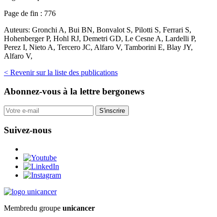
Page de fin :
776
Auteurs:
Gronchi A, Bui BN, Bonvalot S, Pilotti S, Ferrari S,
Hohenberger P, Hohl RJ, Demetri GD, Le Cesne A, Lardelli P,
Perez I, Nieto A, Tercero JC, Alfaro V, Tamborini E, Blay JY,
Alfaro V,
< Revenir sur la liste des publications
Abonnez-vous
à la lettre bergonews
S'inscrire
Suivez-nous
Membre
du groupe
unicancer