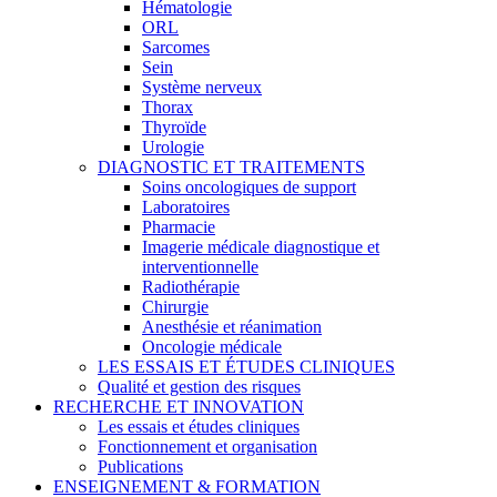
Hématologie
ORL
Sarcomes
Sein
Système nerveux
Thorax
Thyroïde
Urologie
DIAGNOSTIC ET TRAITEMENTS
Soins oncologiques de support
Laboratoires
Pharmacie
Imagerie médicale diagnostique et
interventionnelle
Radiothérapie
Chirurgie
Anesthésie et réanimation
Oncologie médicale
LES ESSAIS ET ÉTUDES CLINIQUES
Qualité et gestion des risques
RECHERCHE ET INNOVATION
Les essais et études cliniques
Fonctionnement et organisation
Publications
ENSEIGNEMENT & FORMATION